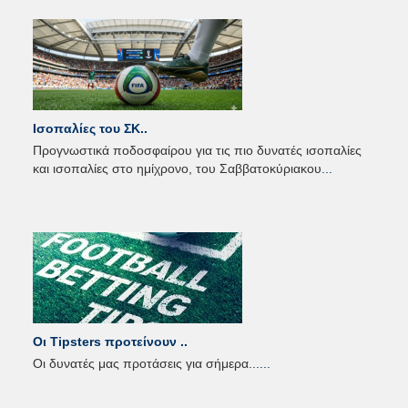
Ισοπαλίες του ΣK..
Προγνωστικά ποδοσφαίρου για τις πιο δυνατές ισοπαλίες
και ισοπαλίες στο ημίχρονο, του Σαββατοκύριακου
...
Οι Tipsters προτείνουν ..
Οι δυνατές μας προτάσεις για σήμερα...
...