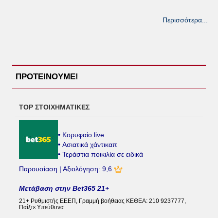
Περισσότερα...
ΠΡΟΤΕΙΝΟΥΜΕ!
TOP ΣΤΟΙΧΗΜΑΤΙΚΕΣ
• Κορυφαίο live
• Ασιατικά χάντικαπ
• Τεράστια ποικιλία σε ειδικά
Παρουσίαση | Αξιολόγηση: 9,6
Μετάβαση στην Bet365 21+
21+ Ρυθμιστής ΕΕΕΠ, Γραμμή βοήθειας ΚΕΘΕΑ: 210 9237777,
Παίξτε Υπεύθυνα.