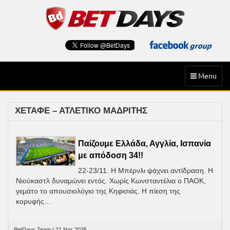
Skip
to
content
Toggle
Menu
navigation
ΧΕΤΑΦΕ – ΑΤΛΕΤΙΚΟ ΜΑΔΡΙΤΗΣ
Παίζουμε Ελλάδα, Αγγλία, Ισπανία
με απόδοση 34!!
22-23/11. Η Μπέρνλι ψάχνει αντίδραση. Η
Νιούκαστλ δυναμώνει εντός. Xωρίς Κωνσταντέλια ο ΠΑΟΚ,
γεμάτο το απουσιολόγιο της Κηφισιάς. Η πίεση της
κορυφής…
BetDays Team | 21 Νοε 2025