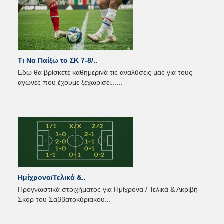
Τι Να Παίξω το ΣΚ 7-8/..
Εδώ θα βρίσκετε καθημερινά τις αναλύσεις μας για τους
αγώνες που έχουμε ξεχωρίσει...
...
Ημίχρονα/Τελικά &..
Προγνωστικά στοιχήματος για Ημίχρονα / Τελικά & Ακριβή
Σκορ του Σαββατοκύριακου
...