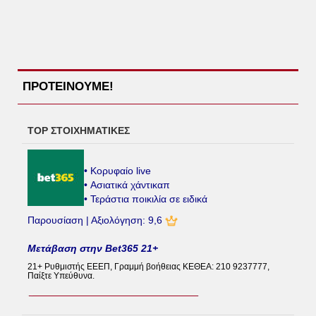
ΠΡΟΤΕΙΝΟΥΜΕ!
TOP ΣΤΟΙΧΗΜΑΤΙΚΕΣ
• Κορυφαίο live
• Ασιατικά χάντικαπ
• Τεράστια ποικιλία σε ειδικά
Παρουσίαση | Αξιολόγηση: 9,6
Μετάβαση στην Bet365 21+
21+ Ρυθμιστής ΕΕΕΠ, Γραμμή βοήθειας ΚΕΘΕΑ: 210 9237777,
Παίξτε Υπεύθυνα.