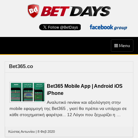
Skip
to
content
Toggle
Menu
navigation
Bet365.co
Bet365 Mobile App | Android iOS
iPhone
Αναλυτικό review και αξιολόγηση στην
mobile εφαρμογή της Bet365 , γιατί θα πρέπει να υπάρχει σε
κάθε στοιχηματική φαρέτρα... 12 Λόγοι που ξεχωρίζει η …
Κώστας Αντωνίου | 8 Φεβ 2020