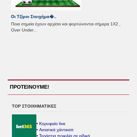
Οι Τζίροι Στοιχήμα�..
Ποια σημεία έχουν αρχίσει και φορτώνονται σήμερα 1Χ2 ,
Over Under
...
ΠΡΟΤΕΙΝΟΥΜΕ!
TOP ΣΤΟΙΧΗΜΑΤΙΚΕΣ
• Κορυφαίο live
• Ασιατικά χάντικαπ
• Τεράστια ποικιλία σε ειδικά