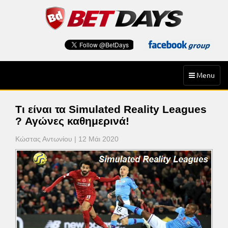
Skip
to
content
Toggle
Menu
navigation
Τι είναι τα Simulated Reality Leagues
? Αγώνες καθημερινά!
Κώστας Αντωνίου | 12 Μάι 2020