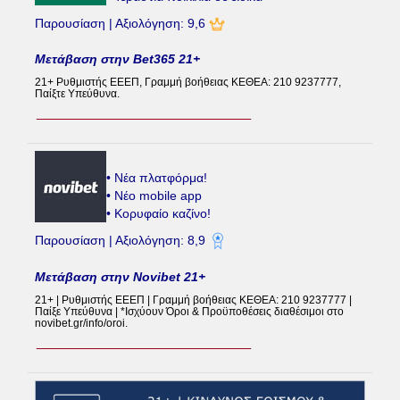
Παρουσίαση | Αξιολόγηση: 9,6
Μετάβαση στην Bet365 21+
21+ Ρυθμιστής ΕΕΕΠ, Γραμμή βοήθειας ΚΕΘΕΑ: 210 9237777,
Παίξτε Υπεύθυνα.
• Νέα πλατφόρμα!
• Νέο mobile app
• Κορυφαίο καζίνο!
Παρουσίαση | Αξιολόγηση: 8,9
Μετάβαση στην Novibet 21+
21+ | Ρυθμιστής ΕΕΕΠ | Γραμμή βοήθειας ΚΕΘΕΑ: 210 9237777 |
Παίξε Υπεύθυνα | *Ισχύουν Όροι & Προϋποθέσεις διαθέσιμοι στο
novibet.gr/info/oroi.