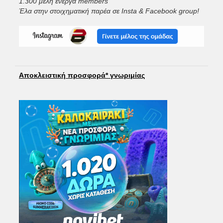
1.300 μέλη ενεργά members
Έλα στην στοιχηματική παρέα σε Insta & Facebook group!
Αποκλειστική προσφορά* γνωριμίας