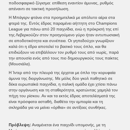
ποδοσφαιρικό ζύγισμα: επίθεση εναντίον άμυνας, ρυθμός
απέναντι σε τακτική προσήλωση.
Η Μπάγερν φτάνει στα προημιτελικά με απόλυτο αέρα στα
φτερά της. Εντός έδρας παραμένει αήττητη στο Champions
League για πάνω από 20 παιχνίδια, ενώ η πρόκρισή της επί
της Λεβερκούζεν στον προηγούμενο γύρο ήταν εντυπωσιακή
σε αποδοτικότητα και συνέπεια. Οι γηπεδούχοι γνωρίζουν
καλά ότι η έδρα αποτελεί το βασικό τους όπλο, και θα
επιδιώξουν να επιβάλλουν τον ρυθμό τους από νωρίς, παρά
την απουσία ενός από τους πιο δημιουργικούς τους παίκτες
(Μουσιάλα).
Η Ίντερ από την πλευρά της έρχεται με όπλο την κορυφαία
άμυνα της διοργάνωσης. Με μόλις δύο γκολ παθητικό σε
δέκα ευρωπαϊκά παιχνίδια, η ιταλική ομάδα έχει χτίσει πάνω
στην οργάνωση και τη σταθερότητα, κρατώντας χαμηλά τον
πήχη του ρίσκου. Αν και τα εκτός έδρας αποτελέσματά της
είναι πρόσφατα ασταθή, διαθέτει την εμπειρία και τη
σκληράδα για να μείνει «όρθια» σε αντίξοες συνθήκες.
Πρόβλεψη:
Αναμένεται ένα παιχνίδι υπομονής, με τη