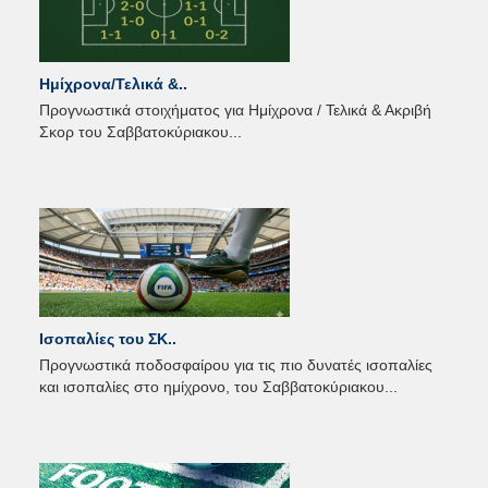
Ημίχρονα/Τελικά &..
Προγνωστικά στοιχήματος για Ημίχρονα / Τελικά & Ακριβή
Σκορ του Σαββατοκύριακου
...
Ισοπαλίες του ΣK..
Προγνωστικά ποδοσφαίρου για τις πιο δυνατές ισοπαλίες
και ισοπαλίες στο ημίχρονο, του Σαββατοκύριακου
...