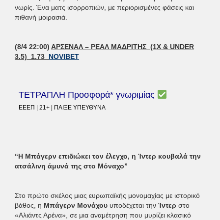
νωρίς. Ένα ματς ισορροπιών, με περιορισμένες φάσεις και
πιθανή μοιρασιά.
(8/4 22:00)
ΑΡΣΕΝΑΛ – ΡΕΑΛ ΜΑΔΡΙΤΗΣ (1X & UNDER
3.5) 1.73
NOVIBET
ΤΕΤΡΑΠΛΗ Προσφορά* γνωριμίας
ΕΕΕΠ | 21+ | ΠΑΙΞΕ ΥΠΕΥΘΥΝΑ
“Η Μπάγερν επιδιώκει τον έλεγχο, η Ίντερ κουβαλά την
ατσάλινη άμυνά της στο Μόναχο”
Στο πρώτο σκέλος μιας ευρωπαϊκής μονομαχίας με ιστορικό
βάθος, η
Μπάγερν Μονάχου
υποδέχεται την
Ίντερ
στο
«Αλιάντς Αρένα», σε μια αναμέτρηση που μυρίζει κλασικό