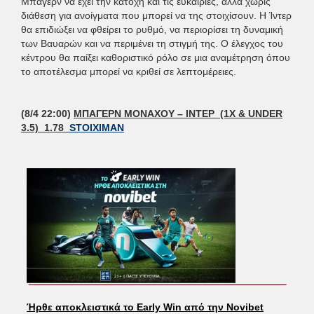
Μπάγερν να έχει την κατοχή και τις ευκαιρίες, αλλά χωρίς
διάθεση για ανοίγματα που μπορεί να της στοιχίσουν. Η Ίντερ
θα επιδιώξει να φθείρει το ρυθμό, να περιορίσει τη δυναμική
των Βαυαρών και να περιμένει τη στιγμή της. Ο έλεγχος του
κέντρου θα παίξει καθοριστικό ρόλο σε μια αναμέτρηση όπου
το αποτέλεσμα μπορεί να κριθεί σε λεπτομέρειες.
(8/4 22:00)
ΜΠΑΓΕΡΝ ΜΟΝΑΧΟΥ – ΙΝΤΕΡ (1X & UNDER
3.5) 1.78
STOIXIMAN
Ήρθε αποκλειστικά το Early Win από την Novibet