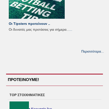
Οι Tipsters προτείνουν ..
Οι δυνατές μας προτάσεις για σήμερα...
...
Περισσότερα...
ΠΡΟΤΕΙΝΟΥΜΕ!
TOP ΣΤΟΙΧΗΜΑΤΙΚΕΣ
• Κορυφαίο live