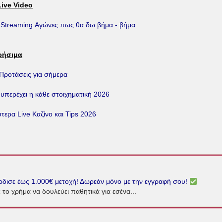
Live Video
e Streaming Αγώνες πως θα δω βήμα - βήμα
ρήσιμα
 Προτάσεις για σήμερα
 υπερέχει η κάθε στοιχηματική 2026
ύτερα Live Καζίνο και Tips 2026
δισε έως 1.000€ μετοχή! Δωρεάν μόνο με την εγγραφή σου!
ε το χρήμα να δουλεύει παθητικά για εσένα...