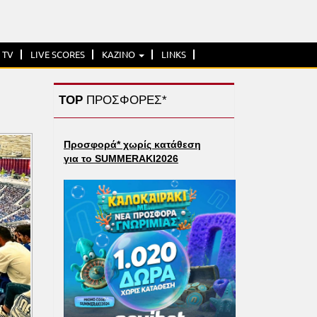
ip
ntent
TV
LIVE SCORES
ΚΑΖΙΝΟ
LINKS
TOP
ΠΡΟΣΦΟΡΕΣ*
Προσφορά* χωρίς κατάθεση
για το SUMMERAKI2026