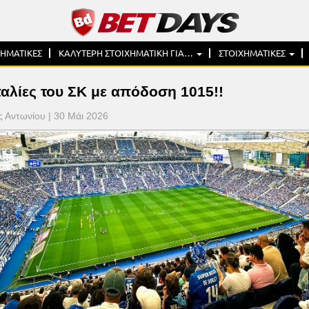
Sk
to
co
ΧΗΜΑΤΙΚΕΣ
ΚΑΛΥΤΕΡΗ ΣΤΟΙΧΗΜΑΤΙΚΗ ΓΙΑ…
ΣΤΟΙΧΗΜΑΤΙΚΕΣ
αλίες του ΣK με απόδοση 1015!!
 Αντωνίου | 30 Μάι 2026