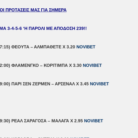
ΟΙ ΠΡΟΤΑΣΕΙΣ ΜΑΣ ΓΙΑ ΣΗΜΕΡΑ
ΜΑ 3-4-5-6 ‘Η ΠΑΡΟΛΙ ΜΕ ΑΠΟΔΟΣΗ 239!!
 17:15) ΘΕΟΥΤΑ – ΑΛΜΠΑΘΕΤΕ Χ 3.20
NOVIBET
 22:00) ΦΛΑΜΕΝΓΚΟ – ΚΟΡΙΤΙΜΠΑ Χ 3.30
NOVIBET
19:00) ΠΑΡΙ ΣΕΝ ΖΕΡΜΕΝ – ΑΡΣΕΝΑΛ Χ 3.45
NOVIBET
19:30) ΡΕΑΛ ΣΑΡΑΓΟΣΑ – ΜΑΛΑΓΑ Χ 2.95
NOVIBET