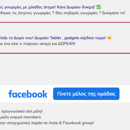
ς γνωριμίες με χιλιάδες άτομα! Κάνε Δωρεάν δοκιμή!
έθηκες τις άσχετες γνωριμίες ? Θες σοβαρές γνωριμίες ? Δοκίμασε το!
λεξε το Δώρο σου! Δωρεάν Tablet , gadgets κέρδισε τώρα!
 με ένα κλικ τι παίρνεις ακόμη και ΔΩΡΕΑΝ!
 προγνωστικά στα μέλη!
 μέλη ενεργά members
την στοιχηματική παρέα σε Insta & Facebook group!