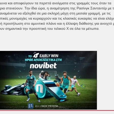
μυνα και αποφεύγουν τα περιττά ανοίγματα στις γραμμές τους όταν τα
ρια στενεύουν. Την ίδια ώρα, η αναμέτρηση της Ρασίνγκ Σανταντέρ με 
αναμένεται να εξελιχθεί σε μια σκληρή μάχη στη μεσαία γραμμή, με τις
κές μονομαχίες να κυριαρχούν και τις κλασικές ευκαιρίες να είναι ελάχ
ή προσήλωση στο αμυντικό πλάνο και η έλλειψη διάθεσης για ανοιχτό
ουν σημαντικά την προοπτική του τελικού Χ σε όλα τα μέτωπα.