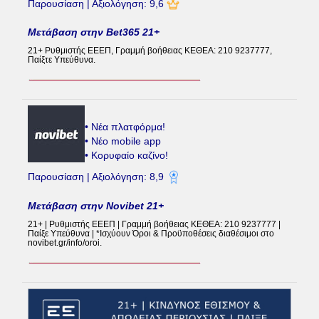
Παρουσίαση | Αξιολόγηση: 9,6
Μετάβαση στην Bet365 21+
21+ Ρυθμιστής ΕΕΕΠ, Γραμμή βοήθειας ΚΕΘΕΑ: 210 9237777,
Παίξτε Υπεύθυνα.
• Νέα πλατφόρμα!
• Νέο mobile app
• Κορυφαίο καζίνο!
Παρουσίαση | Αξιολόγηση: 8,9
Μετάβαση στην Novibet 21+
21+ | Ρυθμιστής ΕΕΕΠ | Γραμμή βοήθειας ΚΕΘΕΑ: 210 9237777 |
Παίξε Υπεύθυνα | *Ισχύουν Όροι & Προϋποθέσεις διαθέσιμοι στο
novibet.gr/info/oroi.