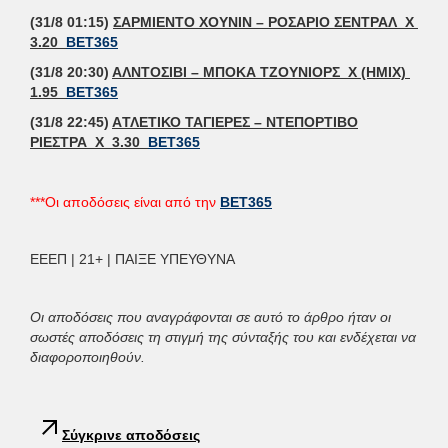
(31/8 01:15)
ΣΑΡΜΙΕΝΤΟ ΧΟΥΝΙΝ – ΡΟΣΑΡΙΟ ΣΕΝΤΡΑΛ Χ
3.20
BET365
(31/8 20:30)
AΛΝΤΟΣΙΒΙ – ΜΠΟΚΑ ΤΖΟΥΝΙΟΡΣ Χ (ΗΜΙΧ)
1.95
BET365
(31/8 22:45)
AΤΛΕΤΙΚΟ ΤΑΓΙΕΡΕΣ – ΝΤΕΠΟΡΤΙΒΟ
ΡΙΕΣΤΡΑ Χ 3.30
BET365
***Οι αποδόσεις είναι από την
BET365
ΕΕΕΠ | 21+ | ΠΑΙΞΕ ΥΠΕΥΘΥΝΑ
Οι αποδόσεις που αναγράφονται σε αυτό το άρθρο ήταν οι
σωστές αποδόσεις τη στιγμή της σύνταξής του και ενδέχεται να
διαφοροποιηθούν.
Σύγκρινε αποδόσεις