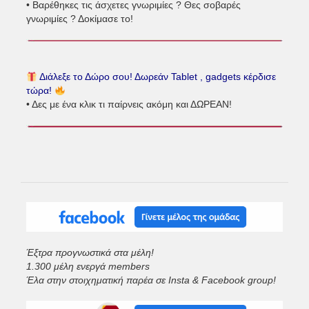
• Βαρέθηκες τις άσχετες γνωριμίες ? Θες σοβαρές
γνωριμίες ? Δοκίμασε το!
Διάλεξε το Δώρο σου! Δωρεάν Tablet , gadgets κέρδισε
τώρα!
• Δες με ένα κλικ τι παίρνεις ακόμη και ΔΩΡΕΑΝ!
Έξτρα προγνωστικά στα μέλη!
1.300 μέλη ενεργά members
Έλα στην στοιχηματική παρέα σε Insta & Facebook group!