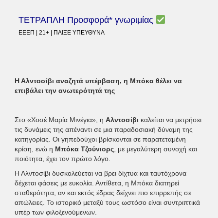
ΤΕΤΡΑΠΛΗ Προσφορά* γνωριμίας
ΕΕΕΠ | 21+ | ΠΑΙΞΕ ΥΠΕΥΘΥΝΑ
Η Αλντοσίβι αναζητά υπέρβαση, η Μπόκα θέλει να
επιβάλει την ανωτερότητά της
Στο «Χοσέ Μαρία Μινέγια», η
Αλντοσίβι
καλείται να μετρήσει
τις δυνάμεις της απέναντι σε μια παραδοσιακή δύναμη της
κατηγορίας. Οι γηπεδούχοι βρίσκονται σε παρατεταμένη
κρίση, ενώ η
Μπόκα Τζούνιορς
, με μεγαλύτερη συνοχή και
ποιότητα, έχει τον πρώτο λόγο.
Η Αλντοσίβι δυσκολεύεται να βρει δίχτυα και ταυτόχρονα
δέχεται φάσεις με ευκολία. Αντίθετα, η Μπόκα διατηρεί
σταθερότητα, αν και εκτός έδρας δείχνει πιο επιρρεπής σε
απώλειες. Το ιστορικό μεταξύ τους ωστόσο είναι συντριπτικά
υπέρ των φιλοξενούμενων.