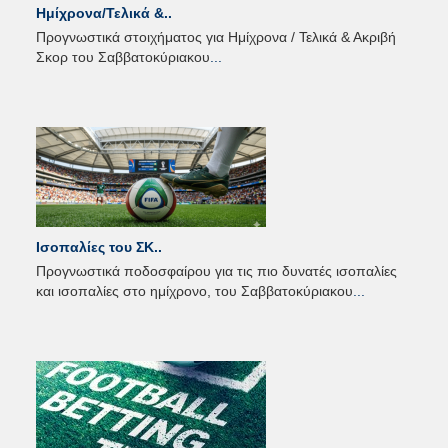
Ημίχρονα/Τελικά &..
Προγνωστικά στοιχήματος για Ημίχρονα / Τελικά & Ακριβή
Σκορ του Σαββατοκύριακου
...
Ισοπαλίες του ΣK..
Προγνωστικά ποδοσφαίρου για τις πιο δυνατές ισοπαλίες
και ισοπαλίες στο ημίχρονο, του Σαββατοκύριακου
...