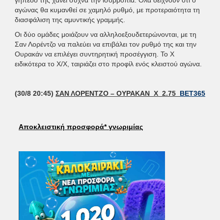
γήπεδό της χάνει συχνά την ισορροπία. Όλα δείχνουν ότι ο
αγώνας θα κυμανθεί σε χαμηλό ρυθμό, με προτεραιότητα τη
διασφάλιση της αμυντικής γραμμής.
Οι δύο ομάδες μοιάζουν να αλληλοεξουδετερώνονται, με τη
Σαν Λορέντζο να παλεύει να επιβάλει τον ρυθμό της και την
Ουρακάν να επιλέγει συντηρητική προσέγγιση. Το Χ
ειδικότερα το Χ/Χ, ταιριάζει στο προφίλ ενός κλειστού αγώνα.
(30/8 20:45)
ΣΑΝ ΛΟΡΕΝΤΖΟ – ΟΥΡΑΚΑΝ Χ 2.75
BET365
Αποκλειστική προσφορά* γνωριμίας