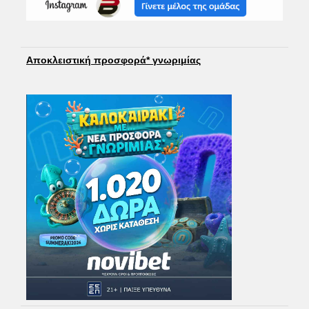
Αποκλειστική προσφορά* γνωριμίας