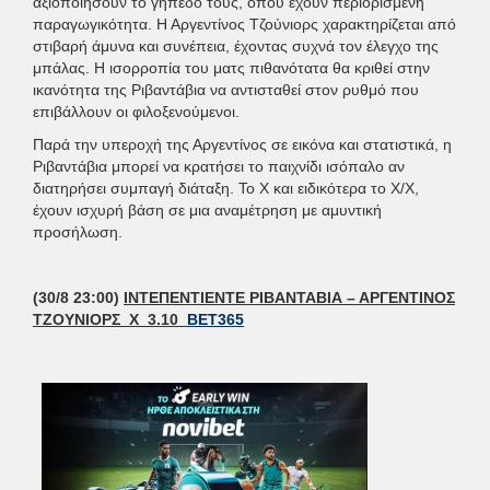
αξιοποιήσουν το γήπεδό τους, όπου έχουν περιορισμένη
παραγωγικότητα. Η Αργεντίνος Τζούνιορς χαρακτηρίζεται από
στιβαρή άμυνα και συνέπεια, έχοντας συχνά τον έλεγχο της
μπάλας. Η ισορροπία του ματς πιθανότατα θα κριθεί στην
ικανότητα της Ριβαντάβια να αντισταθεί στον ρυθμό που
επιβάλλουν οι φιλοξενούμενοι.
Παρά την υπεροχή της Αργεντίνος σε εικόνα και στατιστικά, η
Ριβαντάβια μπορεί να κρατήσει το παιχνίδι ισόπαλο αν
διατηρήσει συμπαγή διάταξη. Το Χ και ειδικότερα το Χ/Χ,
έχουν ισχυρή βάση σε μια αναμέτρηση με αμυντική
προσήλωση.
(30/8 23:00)
ΙΝΤΕΠΕΝΤΙΕΝΤΕ ΡΙΒΑΝΤΑΒΙΑ – ΑΡΓΕΝΤΙΝΟΣ
ΤΖΟΥΝΙΟΡΣ Χ 3.10
BET365