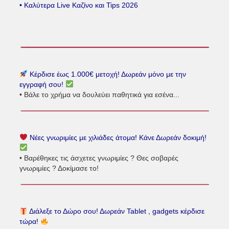
• Καλύτερα Live Καζίνο και Tips 2026
Κέρδισε έως 1.000€ μετοχή! Δωρεάν μόνο με την
εγγραφή σου!
• Βάλε το χρήμα να δουλεύει παθητικά για εσένα...
Νέες γνωριμίες με χιλιάδες άτομα! Κάνε Δωρεάν δοκιμή!
• Βαρέθηκες τις άσχετες γνωριμίες ? Θες σοβαρές
γνωριμίες ? Δοκίμασε το!
Διάλεξε το Δώρο σου! Δωρεάν Tablet , gadgets κέρδισε
τώρα!