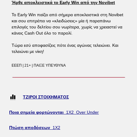
Ήρθε αποκλειστικά το Early Win από την Novibet
Το Early Win παίζει από σήμερα αποκλειστικά στη Novibet
και σου επιτρέπει να «κλειδώσεις» μία ή παραπάνω
επιλογές του δελτίου σου νωρίτερα, χωρίς να χρειαστεί να
κάνεις Cash Out όλο το παρολί.
Τώρα εσύ αποφασίζεις πότε ένας αγώνας τελειώνει. Και
τελειώνει με νίκη!
ΕΕΕΠ | 21+ | ΠΑΙΞΕ ΥΠΕΥΘΥΝΑ
ΤΖΙΡΟΙ ΣΤΟΙΧΗΜΑΤΟΣ
Ποια σημεία φορτώνονται
1Χ2 Over Under
Πτώση αποδόσεων
1X2