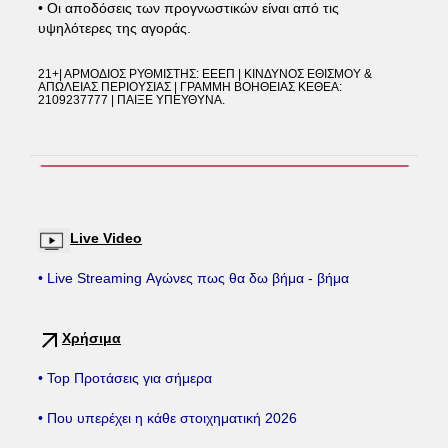
• Οι αποδόσεις των προγνωστικών είναι από τις
υψηλότερες της αγοράς.
21+| ΑΡΜΟΔΙΟΣ ΡΥΘΜΙΣΤΗΣ: ΕΕΕΠ | ΚΙΝΔΥΝΟΣ ΕΘΙΣΜΟΥ &
ΑΠΩΛΕΙΑΣ ΠΕΡΙΟΥΣΙΑΣ | ΓΡΑΜΜΗ ΒΟΗΘΕΙΑΣ ΚΕΘΕΑ:
2109237777 | ΠΑΙΞΕ ΥΠΕΥΘΥΝΑ.
Live Video
• Live Streaming Αγώνες πως θα δω βήμα - βήμα
Χρήσιμα
• Top Προτάσεις για σήμερα
• Που υπερέχει η κάθε στοιχηματική 2026