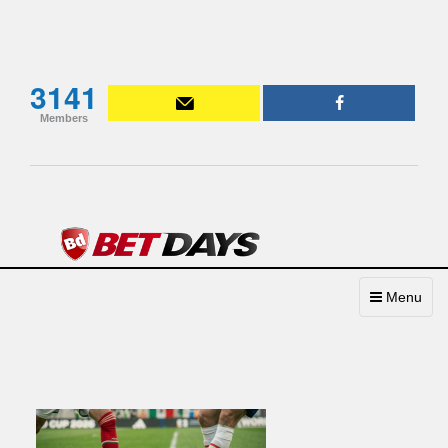
3141
Members
Toggle
Menu
navigation