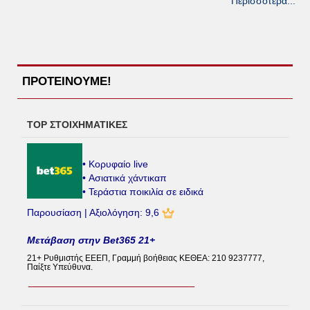
Περισσότερα...
ΠΡΟΤΕΙΝΟΥΜΕ!
TOP ΣΤΟΙΧΗΜΑΤΙΚΕΣ
• Κορυφαίο live
• Ασιατικά χάντικαπ
• Τεράστια ποικιλία σε ειδικά
Παρουσίαση | Αξιολόγηση: 9,6
Μετάβαση στην Bet365 21+
21+ Ρυθμιστής ΕΕΕΠ, Γραμμή βοήθειας ΚΕΘΕΑ: 210 9237777,
Παίξτε Υπεύθυνα.