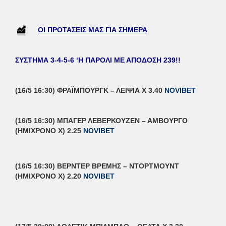
ΟΙ ΠΡΟΤΑΣΕΙΣ ΜΑΣ ΓΙΑ ΣΗΜΕΡΑ
ΣΥΣΤΗΜΑ 3-4-5-6 ‘Η ΠΑΡΟΛΙ ΜΕ ΑΠΟΔΟΣΗ 239!!
(16/5 16:30) ΦΡΑΪΜΠΟΥΡΓΚ – ΛΕΙΨΙΑ Χ 3.40
NOVIBET
(16/5 16:30) ΜΠΑΓΕΡ ΛΕΒΕΡΚΟΥΖΕΝ – ΑΜΒΟΥΡΓΟ
(ΗΜΙΧΡΟΝΟ Χ) 2.25
NOVIBET
(16/5 16:30) ΒΕΡΝΤΕΡ ΒΡΕΜΗΣ – ΝΤΟΡΤΜΟΥΝΤ
(ΗΜΙΧΡΟΝΟ Χ) 2.20
NOVIBET