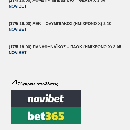
(17/5 20:00) ΑΘΛΕΤΙΚ ΜΠΙΛΜΠΑΟ – ΘΕΛΤΑ Χ 3.30
NOVIBET
(17/5 19:00) ΑΕΚ – ΟΛΥΜΠΙΑΚΟΣ (ΗΜΙΧΡΟΝΟ Χ) 2.10
NOVIBET
(17/5 19:00) ΠΑΝΑΘΗΝΑΪΚΟΣ – ΠΑΟΚ (ΗΜΙΧΡΟΝΟ Χ) 2.05
NOVIBET
Σύγκρινε αποδόσεις