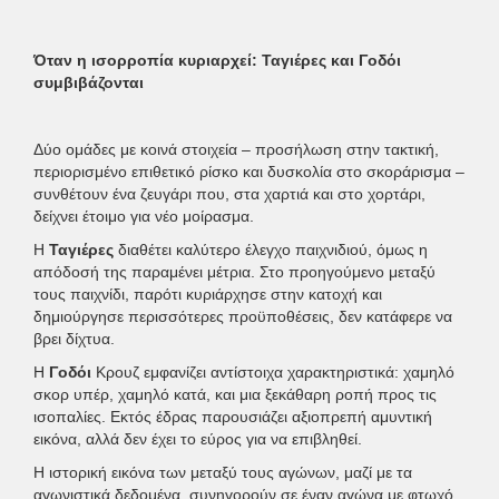
Όταν η ισορροπία κυριαρχεί: Ταγιέρες και Γοδόι
συμβιβάζονται
Δύο ομάδες με κοινά στοιχεία – προσήλωση στην τακτική,
περιορισμένο επιθετικό ρίσκο και δυσκολία στο σκοράρισμα –
συνθέτουν ένα ζευγάρι που, στα χαρτιά και στο χορτάρι,
δείχνει έτοιμο για νέο μοίρασμα.
Η
Ταγιέρες
διαθέτει καλύτερο έλεγχο παιχνιδιού, όμως η
απόδοσή της παραμένει μέτρια. Στο προηγούμενο μεταξύ
τους παιχνίδι, παρότι κυριάρχησε στην κατοχή και
δημιούργησε περισσότερες προϋποθέσεις, δεν κατάφερε να
βρει δίχτυα.
Η
Γοδόι
Κρουζ εμφανίζει αντίστοιχα χαρακτηριστικά: χαμηλό
σκορ υπέρ, χαμηλό κατά, και μια ξεκάθαρη ροπή προς τις
ισοπαλίες. Εκτός έδρας παρουσιάζει αξιοπρεπή αμυντική
εικόνα, αλλά δεν έχει το εύρος για να επιβληθεί.
Η ιστορική εικόνα των μεταξύ τους αγώνων, μαζί με τα
αγωνιστικά δεδομένα, συνηγορούν σε έναν αγώνα με φτωχό