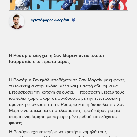
Χριστόφορος Ανδρέου
Η Ροσάριο ελέγχει, η Σαν Μαρτίν αντιστέκεται –
Ισορροπία στο πρώτο μέρος
Η
Ροσάριο Σεντράλ
υποδέχεται τη
Σαν Μαρτίν
με εμφανές
πλεονέκτημα στην εικόνα, αλλά και με σαφή αδυναμία να
μετουσιώσει την κατοχή σε ουσία. Η πρόσφατη μεταξύ τους
ισοπαλία χωρίς σκορ, σε συνδυασμό με την εντυπωσιακή
αμυντική σταθερότητα της Ροσάριο και τη δυσκολία της Σαν
Μαρτίν να απειλήσει αποτελεσματικά, προϊδεάζουν για μία
ακόμα αναμέτρηση με περιορισμένο ρυθμό και ελάχιστες
φάσεις.
Η Ροσάριο έχει καταφέρει να κρατήσει χαμηλά τους