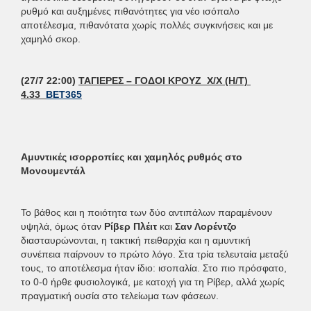
ρυθμό και αυξημένες πιθανότητες για νέο ισόπαλο
αποτέλεσμα, πιθανότατα χωρίς πολλές συγκινήσεις και με
χαμηλό σκορ.
(2
7
/7 2
2
:00)
ΤΑΓΙΕΡΕΣ
–
ΓΟΔΟΙ
ΚΡΟΥΖ Χ/Χ (Η/Τ)
4.33
BET365
Αμυντικές ισορροπίες και χαμηλός ρυθμός στο
Μονουμεντάλ
Το βάθος και η ποιότητα των δύο αντιπάλων παραμένουν
υψηλά, όμως όταν
Ρίβερ Πλέιτ
και
Σαν Λορέντζο
διασταυρώνονται, η τακτική πειθαρχία και η αμυντική
συνέπεια παίρνουν το πρώτο λόγο. Στα τρία τελευταία μεταξύ
τους, το αποτέλεσμα ήταν ίδιο: ισοπαλία. Στο πιο πρόσφατο,
το 0-0 ήρθε φυσιολογικά, με κατοχή για τη Ρίβερ, αλλά χωρίς
πραγματική ουσία στο τελείωμα των φάσεων.