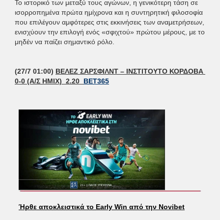
Το ιστορικό των μεταξύ τους αγώνων, η γενικότερη τάση σε
ισορροπημένα πρώτα ημίχρονα και η συντηρητική φιλοσοφία
που επιλέγουν αμφότερες στις εκκινήσεις των αναμετρήσεων,
ενισχύουν την επιλογή ενός «σφιχτού» πρώτου μέρους, με το
μηδέν να παίζει σημαντικό ρόλο.
(27/7
01
:00)
ΒΕΛΕΖ
ΣΑΡΣΦΙΛΝΤ – ΙΝΣΤΙΤΟΥΤΟ ΚΟΡΔΟΒΑ
0-0 (Α/Σ ΗΜΙΧ)
2.20
BET365
Ήρθε αποκλειστικά το Early Win από την Novibet