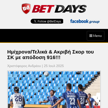
Skip
to
content
Toggle
Menu
navigation
Ημίχρονα/Τελικά & Ακριβή Σκορ του
ΣΚ με απόδοση 916!!!
Χριστόφορος Ανδρέου | 25 Ιουλ 2025