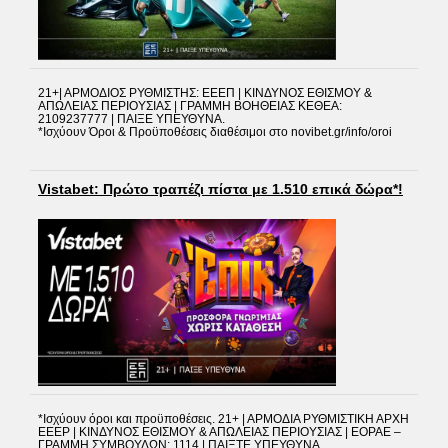
21+| ΑΡΜΟΔΙΟΣ ΡΥΘΜΙΣΤΗΣ: ΕΕΕΠ | ΚΙΝΔΥΝΟΣ ΕΘΙΣΜΟΥ &
ΑΠΩΛΕΙΑΣ ΠΕΡΙΟΥΣΙΑΣ | ΓΡΑΜΜΗ ΒΟΗΘΕΙΑΣ ΚΕΘΕΑ:
2109237777 | ΠΑΙΞΕ ΥΠΕΥΘΥΝΑ.
*Ισχύουν Όροι & Προϋποθέσεις διαθέσιμοι στο novibet.gr/info/oroi
Vistabet: Πρώτο τραπέζι πίστα με 1.510 επικά δώρα*!
*Ισχύουν όροι και προϋποθέσεις. 21+ | ΑΡΜΟΔΙΑ ΡΥΘΜΙΣΤΙΚΗ ΑΡΧΗ
EEEP | ΚΙΝΔΥΝΟΣ ΕΘΙΣΜΟΥ & ΑΠΩΛΕΙΑΣ ΠΕΡΙΟΥΣΙΑΣ | EOPAE –
ΓΡΑΜΜΗ ΣΥΜΒΟΥΛΩΝ: 1114 | ΠΑΙΞΤΕ ΥΠΕΥΘΥΝΑ