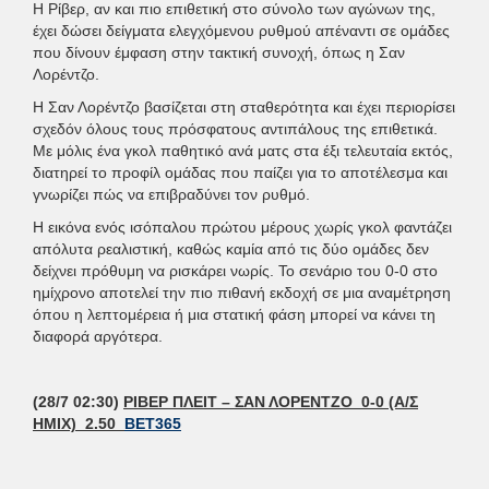
Η Ρίβερ, αν και πιο επιθετική στο σύνολο των αγώνων της,
έχει δώσει δείγματα ελεγχόμενου ρυθμού απέναντι σε ομάδες
που δίνουν έμφαση στην τακτική συνοχή, όπως η Σαν
Λορέντζο.
Η Σαν Λορέντζο βασίζεται στη σταθερότητα και έχει περιορίσει
σχεδόν όλους τους πρόσφατους αντιπάλους της επιθετικά.
Με μόλις ένα γκολ παθητικό ανά ματς στα έξι τελευταία εκτός,
διατηρεί το προφίλ ομάδας που παίζει για το αποτέλεσμα και
γνωρίζει πώς να επιβραδύνει τον ρυθμό.
Η εικόνα ενός ισόπαλου πρώτου μέρους χωρίς γκολ φαντάζει
απόλυτα ρεαλιστική, καθώς καμία από τις δύο ομάδες δεν
δείχνει πρόθυμη να ρισκάρει νωρίς. Το σενάριο του 0-0 στο
ημίχρονο αποτελεί την πιο πιθανή εκδοχή σε μια αναμέτρηση
όπου η λεπτομέρεια ή μια στατική φάση μπορεί να κάνει τη
διαφορά αργότερα.
(2
8
/7
02
:
3
0)
ΡΙΒΕΡ
ΠΛΕΙΤ – ΣΑΝ ΛΟΡΕΝΤΖΟ 0-0 (Α/Σ
ΗΜΙΧ) 2.50
BET365