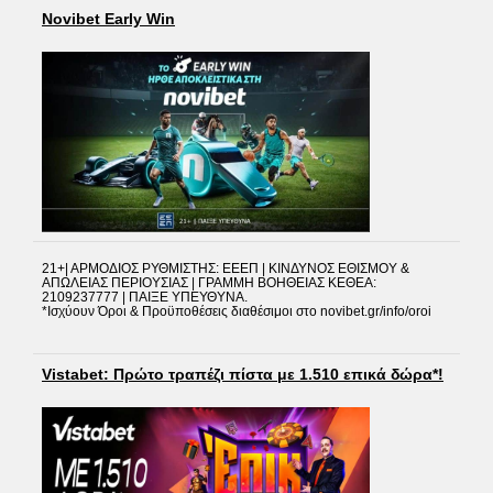
Novibet Early Win
21+| ΑΡΜΟΔΙΟΣ ΡΥΘΜΙΣΤΗΣ: ΕΕΕΠ | ΚΙΝΔΥΝΟΣ ΕΘΙΣΜΟΥ &
ΑΠΩΛΕΙΑΣ ΠΕΡΙΟΥΣΙΑΣ | ΓΡΑΜΜΗ ΒΟΗΘΕΙΑΣ ΚΕΘΕΑ:
2109237777 | ΠΑΙΞΕ ΥΠΕΥΘΥΝΑ.
*Ισχύουν Όροι & Προϋποθέσεις διαθέσιμοι στο novibet.gr/info/oroi
Vistabet: Πρώτο τραπέζι πίστα με 1.510 επικά δώρα*!