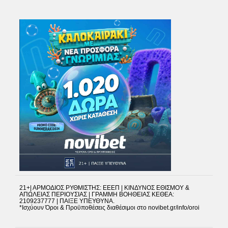
21+| ΑΡΜΟΔΙΟΣ ΡΥΘΜΙΣΤΗΣ: ΕΕΕΠ | ΚΙΝΔΥΝΟΣ ΕΘΙΣΜΟΥ &
ΑΠΩΛΕΙΑΣ ΠΕΡΙΟΥΣΙΑΣ | ΓΡΑΜΜΗ ΒΟΗΘΕΙΑΣ ΚΕΘΕΑ:
2109237777 | ΠΑΙΞΕ ΥΠΕΥΘΥΝΑ.
*Ισχύουν Όροι & Προϋποθέσεις διαθέσιμοι στο novibet.gr/info/oroi