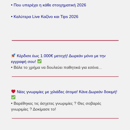
• Που υπερέχει η κάθε στοιχηματική 2026
• Καλύτερα Live Καζίνο και Tips 2026
Κέρδισε έως 1.000€ μετοχή! Δωρεάν μόνο με την
εγγραφή σου!
• Βάλε το χρήμα να δουλεύει παθητικά για εσένα...
Νέες γνωριμίες με χιλιάδες άτομα! Κάνε Δωρεάν δοκιμή!
• Βαρέθηκες τις άσχετες γνωριμίες ? Θες σοβαρές
γνωριμίες ? Δοκίμασε το!