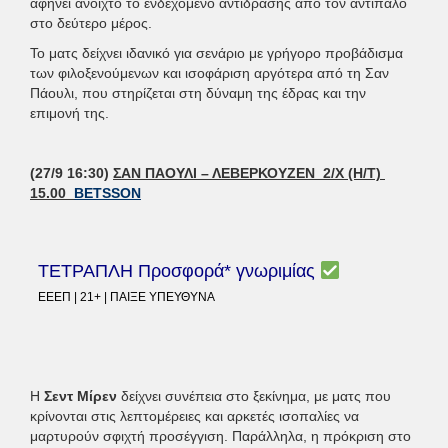
αφήνει ανοιχτό το ενδεχόμενο αντίδρασης από τον αντίπαλο
στο δεύτερο μέρος.
Το ματς δείχνει ιδανικό για σενάριο με γρήγορο προβάδισμα
των φιλοξενούμενων και ισοφάριση αργότερα από τη Σαν
Πάουλι, που στηρίζεται στη δύναμη της έδρας και την
επιμονή της.
(27/9 16:30)
ΣΑΝ ΠΑΟΥΛΙ – ΛΕΒΕΡΚΟΥΖΕΝ 2/Χ (Η/Τ)
15.00
BETSSON
ΤΕΤΡΑΠΛΗ Προσφορά* γνωριμίας
ΕΕΕΠ | 21+ | ΠΑΙΞΕ ΥΠΕΥΘΥΝΑ
Η
Σεντ Μίρεν
δείχνει συνέπεια στο ξεκίνημα, με ματς που
κρίνονται στις λεπτομέρειες και αρκετές ισοπαλίες να
μαρτυρούν σφιχτή προσέγγιση. Παράλληλα, η πρόκριση στο