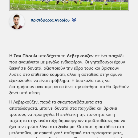
Χριστόφορος Ανδρέου
Η
Σαν Πάουλι
υποδέχεται τη
Λεβερκούζεν
σε ένα παιχνίδι
που αναμένεται με μεγάλο ενδιαφέρον. Οι γηπεδούχοι έχουν
ξεκινήσει δυνατά, αξιοποιούν την έδρα τους και βρίσκουν
λύσεις στο επιθετικό κομμάτι, αλλά η αστάθεια στην άμυνα
εξακολουθεί να είναι πρόβλημα. Η δυσκολία τους να
διατηρήσουν ανέπαφη εστία δίνει την αίσθηση ότι θα βρεθούν
ξανά υπό πίεση.
Η Λεβερκούζεν, παρά τα σκαμπανεβάσματα στα
αποτελέσματα, μπαίνει δυνατά στα παιχνίδια και βρίσκει
τρόπους να προηγηθεί. Η επιθετική της ποιότητα και η
ταχύτητα στην ανάπτυξη δημιουργούν προϋποθέσεις για να
έχει τον πρώτο λόγο στο ξεκίνημα. Ωστόσο, η αστάθεια στα
μετόπισθεν, με αρκετά γκολ παθητικό στα πρόσφατα ματς,