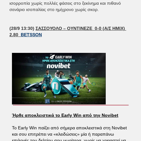
ισορροπία χωρίς πολλές φάσεις στο ξεκίνημα και πιθανό
σενάριο ισοπαλίας στο ημίχρονο χωρίς σκορ.
(28/9 13:30)
ΣΑΣΣΟΥΟΛΟ – ΟΥΝΤΙΝΕΖΕ 0-0 (Α/Σ ΗΜΙΧ)
2.80
BETSSON
Ήρθε αποκλειστικά το Early Win από την Novibet
Το Early Win παίζει από σήμερα αποκλειστικά στη Novibet
και σου επιτρέπει να «κλειδώσεις» μία ή παραπάνω
επιλογές του δελτίου σου νωρίτερα, χωρίς να χρειαστεί να