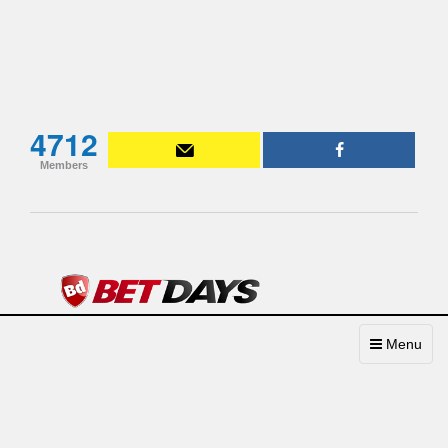
4712
Members
Toggle
Menu
navigation