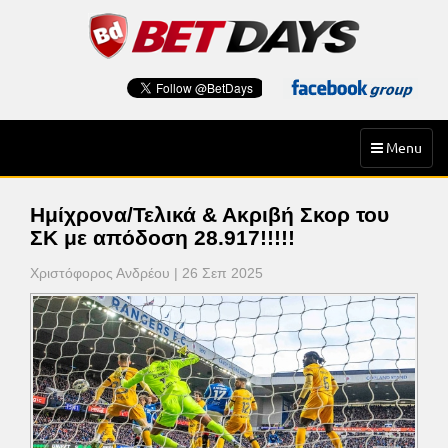
Skip
to
content
Toggle
Menu
navigation
Ημίχρονα/Τελικά & Ακριβή Σκορ του
ΣΚ με απόδοση 28.917!!!!!
Χριστόφορος Ανδρέου | 26 Σεπ 2025