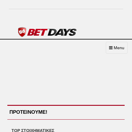
Toggle
Menu
navigation
ΠΡΟΤΕΙΝΟΥΜΕ!
TOP ΣΤΟΙΧΗΜΑΤΙΚΕΣ