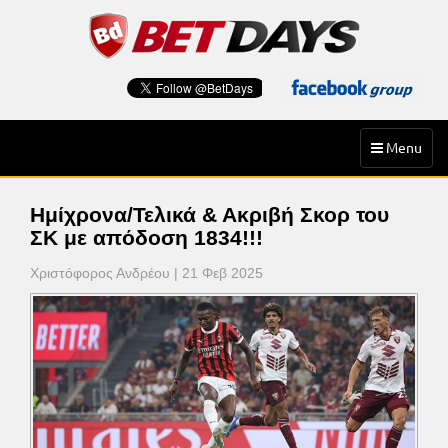
Skip
to
content
Toggle
Menu
navigation
Ημίχρονα/Τελικά & Ακριβή Σκορ του
ΣΚ με απόδοση 1834!!!
Χριστόφορος Ανδρέου | 21 Φεβ 2025