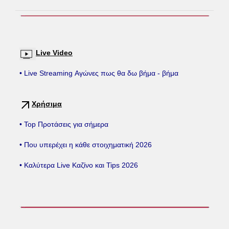
Live Video
• Live Streaming Αγώνες πως θα δω βήμα - βήμα
Χρήσιμα
• Top Προτάσεις για σήμερα
• Που υπερέχει η κάθε στοιχηματική 2026
• Καλύτερα Live Καζίνο και Tips 2026