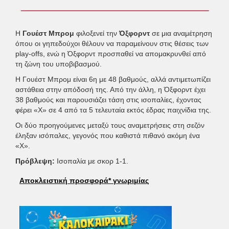
Η
Γουέστ Μπρομ
φιλοξενεί την
Όξφορντ
σε μια αναμέτρηση
όπου οι γηπεδούχοι θέλουν να παραμείνουν στις θέσεις των
play-offs, ενώ η Όξφορντ προσπαθεί να απομακρυνθεί από
τη ζώνη του υποβιβασμού.
Η Γουέστ Μπρομ είναι 6η με 48 βαθμούς, αλλά αντιμετωπίζει
αστάθεια στην απόδοσή της. Από την άλλη, η Όξφορντ έχει
38 βαθμούς και παρουσιάζει τάση στις ισοπαλίες, έχοντας
φέρει «Χ» σε 4 από τα 5 τελευταία εκτός έδρας παιχνίδια της.
Οι δύο προηγούμενες μεταξύ τους αναμετρήσεις στη σεζόν
έληξαν ισόπαλες, γεγονός που καθιστά πιθανό ακόμη ένα
«Χ».
Πρόβλεψη:
Ισοπαλία με σκορ 1-1.
Αποκλειστική προσφορά* γνωριμίας