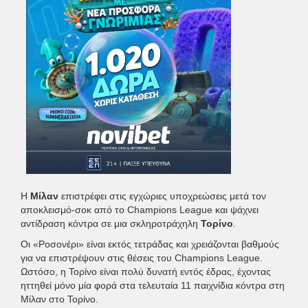
Η
Μίλαν
επιστρέφει στις εγχώριες υποχρεώσεις μετά τον
αποκλεισμό-σοκ από το Champions League και ψάχνει
αντίδραση κόντρα σε μια σκληροτράχηλη
Τορίνο
.
Οι «Ροσονέρι» είναι εκτός τετράδας και χρειάζονται βαθμούς
για να επιστρέψουν στις θέσεις του Champions League.
Ωστόσο, η Τορίνο είναι πολύ δυνατή εντός έδρας, έχοντας
ηττηθεί μόνο μία φορά στα τελευταία 11 παιχνίδια κόντρα στη
Μίλαν στο Τορίνο.