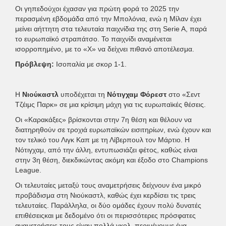
Οι γηπεδούχοι έχασαν για πρώτη φορά το 2025 την
περασμένη εβδομάδα από την Μπολόνια, ενώ η Μίλαν έχει
μείνει αήττητη στα τελευταία παιχνίδια της στη Serie A, παρά
το ευρωπαϊκό στραπάτσο. Το παιχνίδι αναμένεται
ισορροπημένο, με το «Χ» να δείχνει πιθανό αποτέλεσμα.
Πρόβλεψη:
Ισοπαλία με σκορ 1-1.
Η
Νιούκαστλ
υποδέχεται τη
Νότιγχαμ Φόρεστ
στο «Σεντ
Τζέιμς Παρκ» σε μια κρίσιμη μάχη για τις ευρωπαϊκές θέσεις.
Οι «Καρακάξες» βρίσκονται στην 7η θέση και θέλουν να
διατηρηθούν σε τροχιά ευρωπαϊκών εισιτηρίων, ενώ έχουν και
τον τελικό του Λιγκ Καπ με τη Λίβερπουλ τον Μάρτιο. Η
Νότιγχαμ, από την άλλη, εντυπωσιάζει φέτος, καθώς είναι
στην 3η θέση, διεκδικώντας ακόμη και έξοδο στο Champions
League.
Οι τελευταίες μεταξύ τους αναμετρήσεις δείχνουν ένα μικρό
προβάδισμα στη Νιούκαστλ, καθώς έχει κερδίσει τις τρεις
τελευταίες. Παράλληλα, οι δύο ομάδες έχουν πολύ δυνατές
επιθέσειςκαι με δεδομένο ότι οι περισσότερες πρόσφατες
αναμετρήσεις τους είχαν πολλά γκολ, περιμένουμε ένα