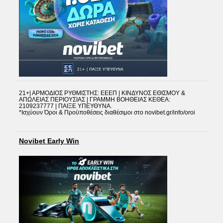
21+| ΑΡΜΟΔΙΟΣ ΡΥΘΜΙΣΤΗΣ: ΕΕΕΠ | ΚΙΝΔΥΝΟΣ ΕΘΙΣΜΟΥ &
ΑΠΩΛΕΙΑΣ ΠΕΡΙΟΥΣΙΑΣ | ΓΡΑΜΜΗ ΒΟΗΘΕΙΑΣ ΚΕΘΕΑ:
2109237777 | ΠΑΙΞΕ ΥΠΕΥΘΥΝΑ.
*Ισχύουν Όροι & Προϋποθέσεις διαθέσιμοι στο novibet.gr/info/oroi
Novibet Early Win