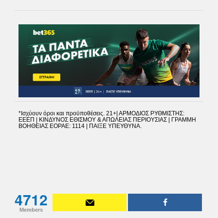
*Ισχύουν όροι και προϋποθέσεις. 21+| ΑΡΜΟΔΙΟΣ ΡΥΘΜΙΣΤΗΣ:
ΕΕΕΠ | ΚΙΝΔΥΝΟΣ ΕΘΙΣΜΟΥ & ΑΠΩΛΕΙΑΣ ΠΕΡΙΟΥΣΙΑΣ | ΓΡΑΜΜΗ
ΒΟΗΘΕΙΑΣ EOPAE: 1114 | ΠΑΙΞΕ ΥΠΕΥΘΥΝΑ.
4712
Members