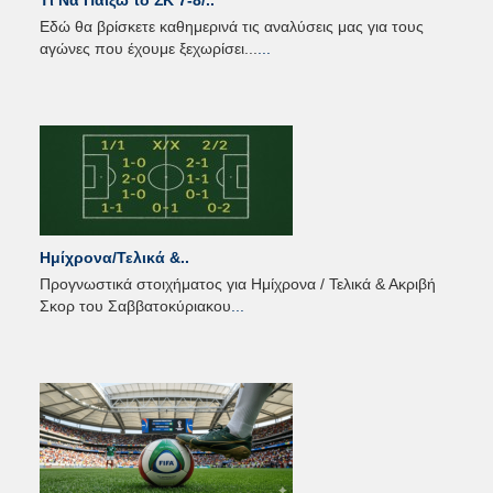
Εδώ θα βρίσκετε καθημερινά τις αναλύσεις μας για τους
αγώνες που έχουμε ξεχωρίσει...
...
Ημίχρονα/Τελικά &..
Προγνωστικά στοιχήματος για Ημίχρονα / Τελικά & Ακριβή
Σκορ του Σαββατοκύριακου
...