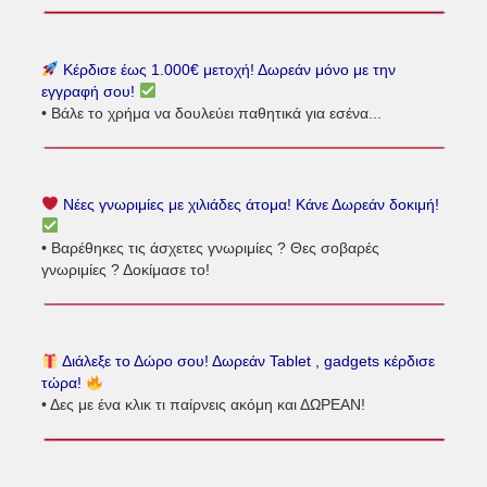
Κέρδισε έως 1.000€ μετοχή! Δωρεάν μόνο με την
εγγραφή σου!
• Βάλε το χρήμα να δουλεύει παθητικά για εσένα...
Νέες γνωριμίες με χιλιάδες άτομα! Κάνε Δωρεάν δοκιμή!
• Βαρέθηκες τις άσχετες γνωριμίες ? Θες σοβαρές
γνωριμίες ? Δοκίμασε το!
Διάλεξε το Δώρο σου! Δωρεάν Tablet , gadgets κέρδισε
τώρα!
• Δες με ένα κλικ τι παίρνεις ακόμη και ΔΩΡΕΑΝ!