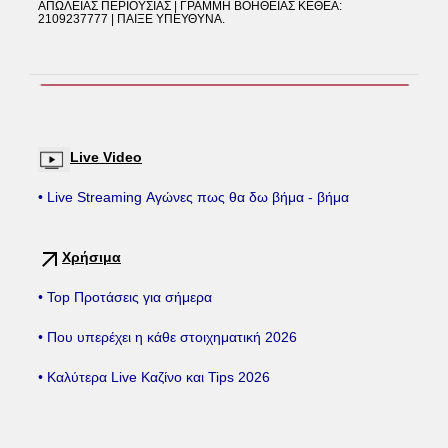
ΑΠΩΛΕΙΑΣ ΠΕΡΙΟΥΣΙΑΣ | ΓΡΑΜΜΗ ΒΟΗΘΕΙΑΣ ΚΕΘΕΑ:
2109237777 | ΠΑΙΞΕ ΥΠΕΥΘΥΝΑ.
Live Video
• Live Streaming Αγώνες πως θα δω βήμα - βήμα
Χρήσιμα
• Top Προτάσεις για σήμερα
• Που υπερέχει η κάθε στοιχηματική 2026
• Καλύτερα Live Καζίνο και Tips 2026