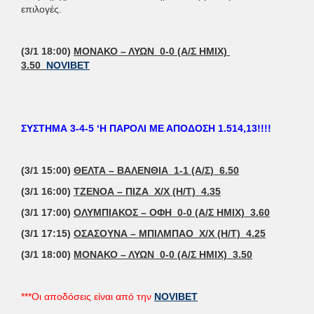
επιλογές.
(3/1 18:00)
ΜΟΝΑΚΟ – ΛΥΩΝ 0-0 (Α/Σ ΗΜΙΧ)
3.50
NOVIBET
ΣΥΣΤΗΜΑ 3-4-5 ‘Η ΠΑΡΟΛΙ ΜΕ ΑΠΟΔΟΣΗ 1.514,13!!!!
(3/1 15:00)
ΘΕΛΤΑ – ΒΑΛΕΝΘΙΑ 1-1 (Α/Σ) 6.50
(3/1 16:00)
ΤΖΕΝΟΑ – ΠΙΖΑ Χ/Χ (Η/Τ) 4.35
(3/1 17:00)
ΟΛΥΜΠΙΑΚΟΣ – ΟΦΗ 0-0 (Α/Σ ΗΜΙΧ) 3.60
(3/1 17:15)
ΟΣΑΣΟΥΝΑ – ΜΠΙΛΜΠΑΟ Χ/Χ (Η/Τ) 4.25
(3/1 18:00)
ΜΟΝΑΚΟ – ΛΥΩΝ 0-0 (Α/Σ ΗΜΙΧ) 3.50
***Οι αποδόσεις είναι από την
NOVIBET