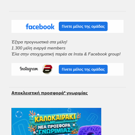
Έξτρα προγνωστικά στα μέλη!
1.300 μέλη ενεργά members
Έλα στην στοιχηματική παρέα σε Insta & Facebook group!
Αποκλειστική προσφορά* γνωριμίας