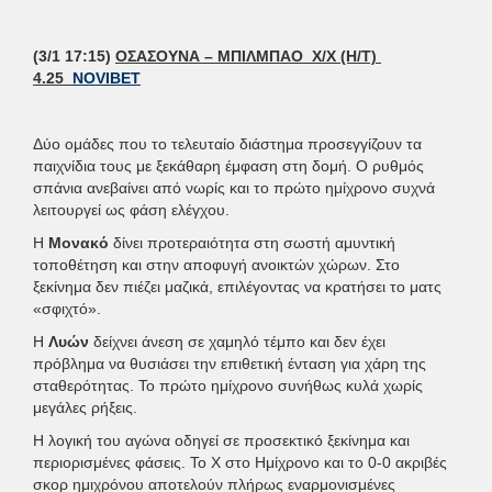
(3/1 17:15)
ΟΣΑΣΟΥΝΑ – ΜΠΙΛΜΠΑΟ Χ/Χ (Η/Τ)
4.25
NOVIBET
Δύο ομάδες που το τελευταίο διάστημα προσεγγίζουν τα
παιχνίδια τους με ξεκάθαρη έμφαση στη δομή. Ο ρυθμός
σπάνια ανεβαίνει από νωρίς και το πρώτο ημίχρονο συχνά
λειτουργεί ως φάση ελέγχου.
Η
Μονακό
δίνει προτεραιότητα στη σωστή αμυντική
τοποθέτηση και στην αποφυγή ανοικτών χώρων. Στο
ξεκίνημα δεν πιέζει μαζικά, επιλέγοντας να κρατήσει το ματς
«σφιχτό».
Η
Λυών
δείχνει άνεση σε χαμηλό τέμπο και δεν έχει
πρόβλημα να θυσιάσει την επιθετική ένταση για χάρη της
σταθερότητας. Το πρώτο ημίχρονο συνήθως κυλά χωρίς
μεγάλες ρήξεις.
Η λογική του αγώνα οδηγεί σε προσεκτικό ξεκίνημα και
περιορισμένες φάσεις. Το Χ στο Ημίχρονο και το 0-0 ακριβές
σκορ ημιχρόνου αποτελούν πλήρως εναρμονισμένες