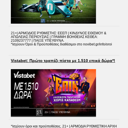
21+| ΑΡΜΟΔΙΟΣ ΡΥΘΜΙΣΤΗΣ: ΕΕΕΠ | ΚΙΝΔΥΝΟΣ ΕΘΙΣΜΟΥ &
ΑΠΩΛΕΙΑΣ ΠΕΡΙΟΥΣΙΑΣ | ΓΡΑΜΜΗ ΒΟΗΘΕΙΑΣ ΚΕΘΕΑ:
2109237777 | ΠΑΙΞΕ ΥΠΕΥΘΥΝΑ.
*Ισχύουν Όροι & Προϋποθέσεις διαθέσιμοι στο novibet.gr/info/oroi
Vistabet: Πρώτο τραπέζι πίστα με 1.510 επικά δώρα*!
*Ισχύουν όροι και προϋποθέσεις. 21+ | ΑΡΜΟΔΙΑ ΡΥΘΜΙΣΤΙΚΗ ΑΡΧΗ