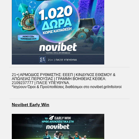
21+| ΑΡΜΟΔΙΟΣ ΡΥΘΜΙΣΤΗΣ: ΕΕΕΠ | ΚΙΝΔΥΝΟΣ ΕΘΙΣΜΟΥ &
ΑΠΩΛΕΙΑΣ ΠΕΡΙΟΥΣΙΑΣ | ΓΡΑΜΜΗ ΒΟΗΘΕΙΑΣ ΚΕΘΕΑ:
2109237777 | ΠΑΙΞΕ ΥΠΕΥΘΥΝΑ.
*Ισχύουν Όροι & Προϋποθέσεις διαθέσιμοι στο novibet.gr/info/oroi
Novibet Early Win