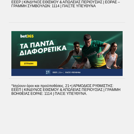
EEEP | ΚΙΝΔΥΝΟΣ ΕΘΙΣΜΟΥ & ΑΠΩΛΕΙΑΣ ΠΕΡΙΟΥΣΙΑΣ | EOPAE –
ΓΡΑΜΜΗ ΣΥΜΒΟΥΛΩΝ: 1114 | ΠΑΙΞΤΕ ΥΠΕΥΘΥΝΑ
*Ισχύουν όροι και προϋποθέσεις. 21+| ΑΡΜΟΔΙΟΣ ΡΥΘΜΙΣΤΗΣ:
ΕΕΕΠ | ΚΙΝΔΥΝΟΣ ΕΘΙΣΜΟΥ & ΑΠΩΛΕΙΑΣ ΠΕΡΙΟΥΣΙΑΣ | ΓΡΑΜΜΗ
ΒΟΗΘΕΙΑΣ EOPAE: 1114 | ΠΑΙΞΕ ΥΠΕΥΘΥΝΑ.