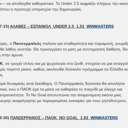
ει— να αποδειχθεί καθοριστικό. Το Under 2.5 εκφράζει πλήρως την εικό
όπου η προσοχή υπερισχύει της δημιουργίας.
17:15)
ΑΛΑΒΕΣ – ΕΣΠΑΝΙΟΛ UNDER 2.5 1.53
WINMASTERS
ρρες, ο
Πανσερραϊκός
παλεύει για σταθερότητα και παραμονή, γνωρίζ
θε λάθος κοστίζει. Θα προσεγγίσει το ματς με συντηρητική διάθεση, δί
 στην άμυνα.
Κ
, σε τροχιά τίτλου και με ψυχολογία στο ζενίθ, στοχεύει σε μια επαγγε
ωρίς περιττό ρίσκο, καθώς ακολουθεί δύσκολο πρόγραμμα σε Ελλάδα κα
η.
ορά δυναμικής είναι ξεκάθαρη. Ο Πανσερραϊκός δύσκολα θα απειλήσει
ικά, ενώ ο ΠΑΟΚ έχει τα μέσα να καθαρίσει το παιχνίδι με έλεγχο και
εσματικότητα. Το No Goal αποτυπώνει την αναμενόμενη εικόνα μιας
ευρης αναμέτρησης με περιορισμένες ευκαιρίες για τους γηπεδούχους
19:30)
ΠΑΝΣΕΡΡΑΙΚΟΣ – ΠΑΟΚ ΝΟ GOAL 1.83
WINMASTERS