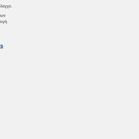
έλεγχο.
δων
λογή
RS