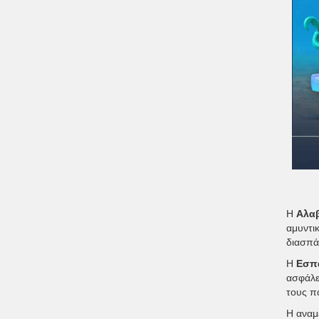
Η
Αλα
αμυντι
διασπά
Η
Εσπ
ασφάλει
τους π
Η αναμ