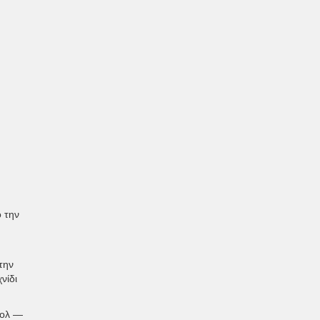
 την
την
νίδι
κολ —