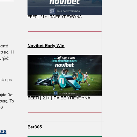
ΕΕΕΠ | 21+ | ΠΑΙΞΕ ΥΠΕΥΘΥΝΑ
Novibet Early Win
 από
σεις. Η
υψηλά
ζει με
ιψία θα
ΕΕΕΠ | 21+ | ΠΑΙΞΕ ΥΠΕΥΘΥΝΑ
σεις. Το
ου
Bet365
ERS