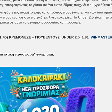
ή, αποφεύγοντας το ρίσκο σε ένα εκτός έδρας παιχνίδι που χρειάζεται 
ική φύση της αναμέτρησης και ο τρόπος προσέγγισης και των δύο ομά
 προς ένα κλειστό παιχνίδι με λίγες ευκαιρίες. Το Under 2.5 είναι η επι
ιριάζει σε αυτό το σενάριο ισορροπίας και προσοχής.
21:45)
ΚΡΕΜΟΝΕΖΕ – ΓΙΟΥΒΕΝΤΟΥΣ UNDER 2.5 1.91
WINMASTE
λειστική προσφορά* γνωριμίας