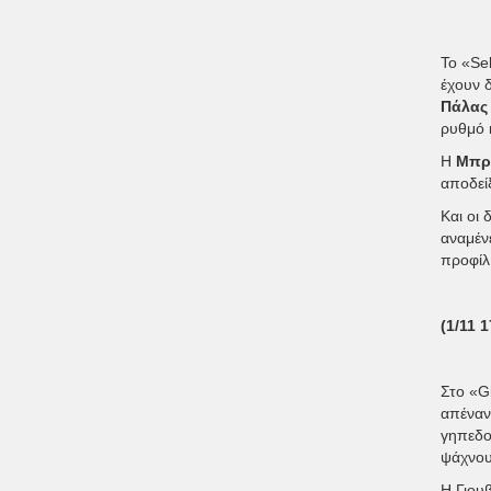
Το «
Se
έχουν δ
Πάλας
ρυθμό κ
Η
Μπρ
αποδείξ
Και οι
αναμένε
προφίλ
(1/11 
Στο «G
απέναν
γηπεδο
ψάχνου
Η Γιουβ