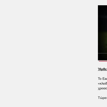
Ήρθε 
Το Ea
«κλει
χρεια
Τώρα 