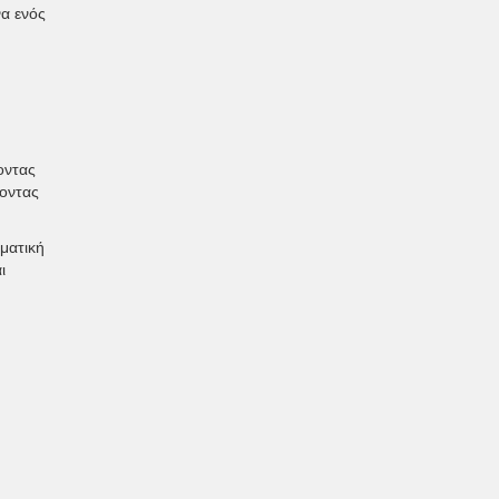
να ενός
οντας
νοντας
λματική
ι
.