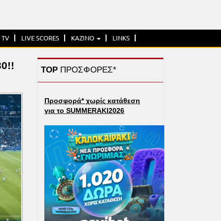
ip
ntent
TV
LIVE SCORES
ΚΑΖΙΝΟ
LINKS
0!!
TOP
ΠΡΟΣΦΟΡΕΣ*
Προσφορά* χωρίς κατάθεση
για το SUMMERAKI2026