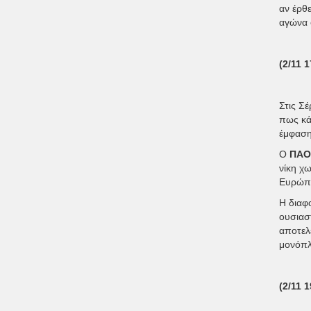
αν έρθ
αγώνα 
(2/11 
Στις Σέ
πως κά
έμφαση
Ο
ΠΑΟ
νίκη χ
Ευρώπ
Η διαφ
ουσιαστ
αποτελ
μονόπλ
(2/11 