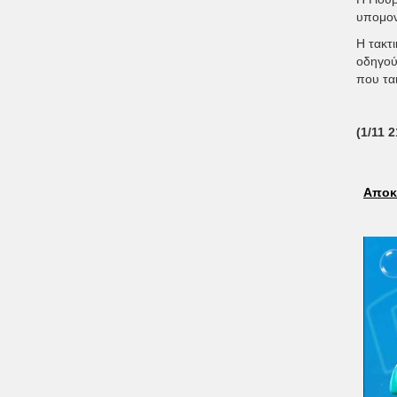
υπομον
Η τακτ
οδηγούν
που τα
(1/11 
Αποκ