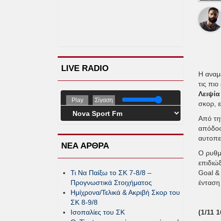
LIVE RADIO
Η αναμ
τις πιο
Λειψία
Play
Σίγαση
σκορ, ε
Από τη
απόδοσ
αυτοπε
ΝΕΑ ΑΡΘΡΑ
Ο ρυθμ
επιδιώξ
Τι Να Παίξω το ΣΚ 7-8/8 –
Goal &
Προγνωστικά Στοιχήματος
ένταση
Ημίχρονα/Τελικά & Ακριβή Σκορ του
ΣΚ 8-9/8
Ισοπαλίες του ΣK
(1/11 