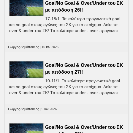
Goal/No Goal & Over/Under του ΣΚ
με απόδοση 26!!
17-18/1. Τα καλύτερα προγνωστικά goal
και no goal στους αγώνες του ΣΚ για το στοίχημα. Δείτε τα
over & under του ΣΚ! Tα καλύτερα under - over προγνωστ…
Γιωργος Δημόπουλος | 16 Ιαν 2026
Goal/No Goal & Over/Under του ΣΚ
με απόδοση 27!!
10-11/1. Τα καλύτερα προγνωστικά goal
και no goal στους αγώνες του ΣΚ για το στοίχημα. Δείτε τα
over & under του ΣΚ! Tα καλύτερα under - over προγνωστ…
Γιωργος Δημόπουλος | 9 Ιαν 2026
Goal/No Goal & Over/Under του ΣΚ