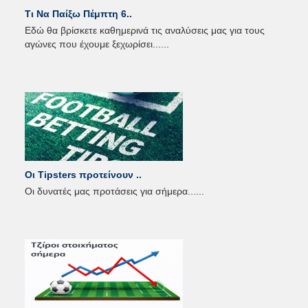
Τι Να Παίξω Πέμπτη 6..
Εδώ θα βρίσκετε καθημερινά τις αναλύσεις μας για τους
αγώνες που έχουμε ξεχωρίσει...
...
Οι Tipsters προτείνουν ..
Οι δυνατές μας προτάσεις για σήμερα...
...