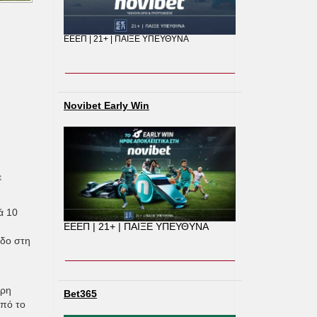
ΕΕΕΠ | 21+ | ΠΑΙΞΕ ΥΠΕΥΘΥΝΑ
Novibet Early Win
ε
ά 10
ΕΕΕΠ | 21+ | ΠΑΙΞΕ ΥΠΕΥΘΥΝΑ
οδο στη
ερη
Bet365
από το