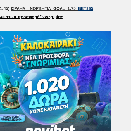
21:45)
ΙΣΡΑΗΛ – ΝΟΡΒΗΓΙΑ GOAL 1.75
BET365
λειστική προσφορά* γνωριμίας