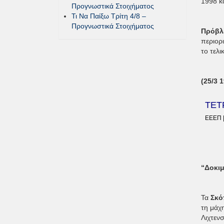
1998 κα
Προγνωστικά Στοιχήματος
Τι Να Παίξω Τρίτη 4/8 –
Προγνωστικά Στοιχήματος
Πρόβλ
περιορι
το τελι
(25/3 
ΤΕΤ
ΕΕΕΠ 
“Δοκιμ
Τα
Σκό
τη μάχη
Λιχτεν