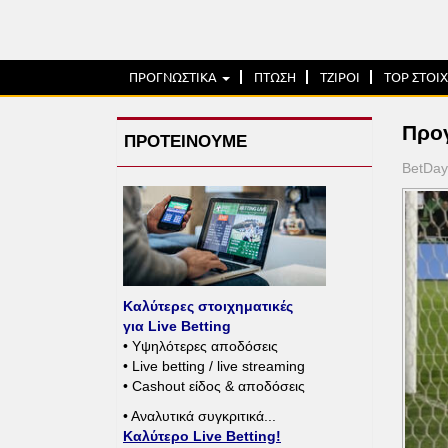
ΠΡΟΓΝΩΣΤΙΚΑ
ΠΤΩΣΗ
ΤΖΙΡΟΙ
TOP ΣΤΟΙ
Προ
ΠΡΟΤΕΙΝΟΥΜΕ
BetDay
Καλύτερες στοιχηματικές
για Live Betting
• Υψηλότερες αποδόσεις
• Live betting / live streaming
• Cashout είδος &
αποδόσεις
• Αναλυτικά συγκριτικά...
Καλύτερο Live Betting!