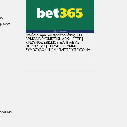
υν
ή, ενώ
*Ισχύουν όροι και προϋποθέσεις. 21+ |
ΑΡΜΟΔΙΑ ΡΥΘΜΙΣΤΙΚΗ ΑΡΧΗ EEEP |
ΚΙΝΔΥΝΟΣ ΕΘΙΣΜΟΥ & ΑΠΩΛΕΙΑΣ
ΠΕΡΙΟΥΣΙΑΣ | EOPAE – ΓΡΑΜΜΗ
ΣΥΜΒΟΥΛΩΝ: 1114 | ΠΑΙΞΤΕ ΥΠΕΥΘΥΝΑ
ρον για
υ