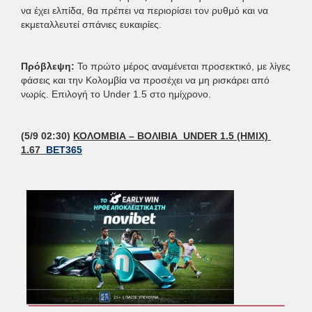
να έχει ελπίδα, θα πρέπει να περιορίσει τον ρυθμό και να
εκμεταλλευτεί σπάνιες ευκαιρίες.
Πρόβλεψη:
Το πρώτο μέρος αναμένεται προσεκτικό, με λίγες
φάσεις και την Κολομβία να προσέχει να μη ρισκάρει από
νωρίς. Επιλογή το Under 1.5 στο ημίχρονο.
(5/9 02:30)
ΚΟΛΟΜΒΙΑ – ΒΟΛΙΒΙΑ
UNDER 1.5 (HMIX)
1.67
BET365