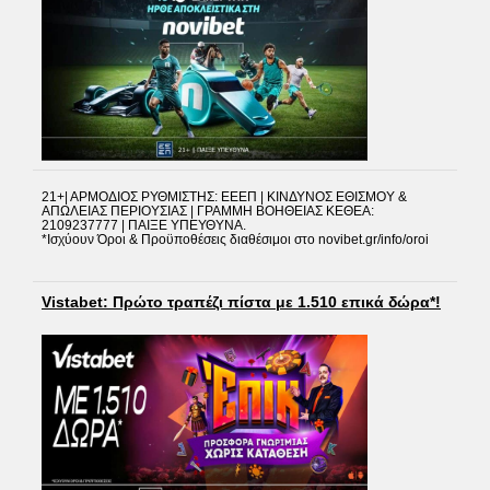
21+| ΑΡΜΟΔΙΟΣ ΡΥΘΜΙΣΤΗΣ: ΕΕΕΠ | ΚΙΝΔΥΝΟΣ ΕΘΙΣΜΟΥ &
ΑΠΩΛΕΙΑΣ ΠΕΡΙΟΥΣΙΑΣ | ΓΡΑΜΜΗ ΒΟΗΘΕΙΑΣ ΚΕΘΕΑ:
2109237777 | ΠΑΙΞΕ ΥΠΕΥΘΥΝΑ.
*Ισχύουν Όροι & Προϋποθέσεις διαθέσιμοι στο novibet.gr/info/oroi
Vistabet: Πρώτο τραπέζι πίστα με 1.510 επικά δώρα*!