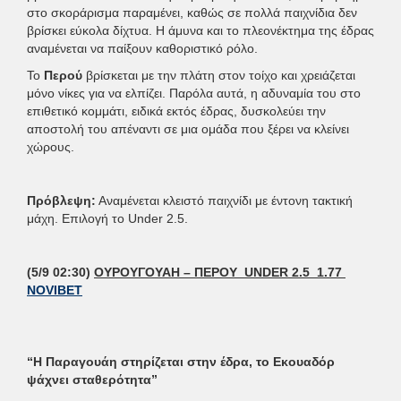
στο σκοράρισμα παραμένει, καθώς σε πολλά παιχνίδια δεν
βρίσκει εύκολα δίχτυα. Η άμυνα και το πλεονέκτημα της έδρας
αναμένεται να παίξουν καθοριστικό ρόλο.
Το
Περού
βρίσκεται με την πλάτη στον τοίχο και χρειάζεται
μόνο νίκες για να ελπίζει. Παρόλα αυτά, η αδυναμία του στο
επιθετικό κομμάτι, ειδικά εκτός έδρας, δυσκολεύει την
αποστολή του απέναντι σε μια ομάδα που ξέρει να κλείνει
χώρους.
Πρόβλεψη:
Αναμένεται κλειστό παιχνίδι με έντονη τακτική
μάχη. Επιλογή το Under 2.5.
(5/9 02:30)
ΟΥΡΟΥΓΟΥΑΗ – ΠΕΡΟΥ UNDER 2.5 1.77
NOVIBET
“Η Παραγουάη στηρίζεται στην έδρα, το Εκουαδόρ
ψάχνει σταθερότητα”