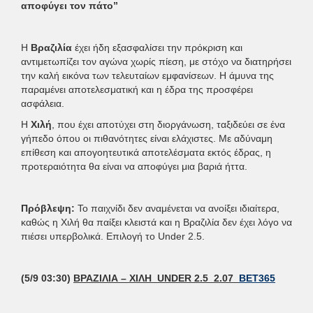
αποφύγει τον πάτο”
Η
Βραζιλία
έχει ήδη εξασφαλίσει την πρόκριση και
αντιμετωπίζει τον αγώνα χωρίς πίεση, με στόχο να διατηρήσει
την καλή εικόνα των τελευταίων εμφανίσεων. Η άμυνα της
παραμένει αποτελεσματική και η έδρα της προσφέρει
ασφάλεια.
Η
Χιλή
, που έχει αποτύχει στη διοργάνωση, ταξιδεύει σε ένα
γήπεδο όπου οι πιθανότητες είναι ελάχιστες. Με αδύναμη
επίθεση και απογοητευτικά αποτελέσματα εκτός έδρας, η
προτεραιότητα θα είναι να αποφύγει μια βαριά ήττα.
Πρόβλεψη:
Το παιχνίδι δεν αναμένεται να ανοίξει ιδιαίτερα,
καθώς η Χιλή θα παίξει κλειστά και η Βραζιλία δεν έχει λόγο να
πιέσει υπερβολικά. Επιλογή το Under 2.5.
(5/9 03:30)
ΒΡΑΖΙΛΙΑ – ΧΙΛΗ UNDER 2.5 2.07
BET365