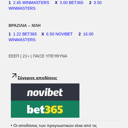
1
2.45 WINMASTERS
Χ
3.00 BET365
2
3.50
WINMASTERS
ΒΡΑΖΙΛΙΑ – ΧΙΛΗ
1
1.22 BET365
Χ
6.50 NOVIBET
2
16.00
WINMASTERS
ΕΕΕΠ | 21+ | ΠΑΙΞΕ ΥΠΕΥΘΥΝΑ
Σύγκρινε αποδόσεις
• Οι αποδόσεις των προγνωστικών είναι από τις