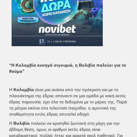
“Η Κολομβία κυνηγά σιγουριά, η Βολιβία παλεύει για το
θαύμα”
Η
Κολομβία
είναι μια ανάσα από την πρόκριση και με το
πλεονέκτημα της έδρας απέναντι σε μια ομάδα με κακή εκτός
έδρας παρουσία, έχει όλα τα δεδομένα με το μέρος της. Παρά
τη μέτρια εικόνα στα τελευταία παιχνίδια, η αμυντική της
σταθερότητα εντός έδρας αποτελεί οδηγό.
Η
Βολιβία
παλεύει να κρατηθεί ζωντανή στη μάχη για την
έβδομη θέση, όμως οι αριθμοί εκτός έδρας είναι
καταδικαστικοί: πολλές ήττες και αρκετά γκολ παθητικό. Για