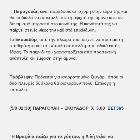
Η
Παραγουάη
είναι παραδοσιακά ισχυρή στην έδρα της και
θα επιδιώξει να εκμεταλλευτεί τη σφιχτή της άμυνα και τον
δυναμισμό μπροστά στο κοινό της. Η ικανότητά της να
παίρνει στενές νίκες την καθιστά επικίνδυνη.
Το
Εκουαδόρ
, από την πλευρά του, δείχνει να προτιμά τη
σταθερότητα και τα ισόπαλα αποτελέσματα, ειδικά εκτός
έδρας. Το παιχνίδι του χαρακτηρίζεται από προσεκτική
ανάπτυξη και έμφαση στην άμυνα.
Πρόβλεψη:
Πρόκειται για ισορροπημένο ζευγάρι, όπου οι
δύο πλευρές δύσκολα θα ρισκάρουν πολύ. Επιλογή η
ισοπαλία.
(5/9 02:30)
ΠΑΡΑΓΟΥΑΗ – ΕΚΟΥΑΔΟΡ X 3.00
BET365
“Η Βραζιλία παίζει για το γόητρο, η Χιλή θέλει να