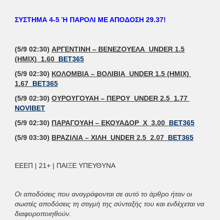
ΣΥΣΤΗΜΑ 4-5 Ή ΠΑΡΟΛΙ ΜΕ ΑΠΟΔΟΣΗ 29.37!
(5/9 02:30)
ΑΡΓΕΝΤΙΝΗ – ΒΕΝΕΖΟΥΕΛΑ
UNDER 1.5
(HMIX) 1.60
BET365
(5/9 02:30)
ΚΟΛΟΜΒΙΑ – ΒΟΛΙΒΙΑ
UNDER 1.5 (HMIX)
1.67
BET365
(5/9 02:30)
ΟΥΡΟΥΓΟΥΑΗ – ΠΕΡΟΥ UNDER 2.5 1.77
NOVIBET
(5/9 02:30)
ΠΑΡΑΓΟΥΑΗ – ΕΚΟΥΑΔΟΡ X 3.00
BET365
(5/9 03:30)
ΒΡΑΖΙΛΙΑ – ΧΙΛΗ UNDER 2.5 2.07
BET365
ΕΕΕΠ | 21+ | ΠΑΙΞΕ ΥΠΕΥΘΥΝΑ
Οι αποδόσεις που αναγράφονται σε αυτό το άρθρο ήταν οι
σωστές αποδόσεις τη στιγμή της σύνταξής του και ενδέχεται να
διαφοροποιηθούν.