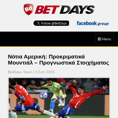
Skip
to
content
Toggle
Menu
navigation
Νότια Αμερική: Προκριματικά
Μουντιάλ – Προγνωστικά Στοιχήματος
BetDays Team | 3 Σεπ 2025