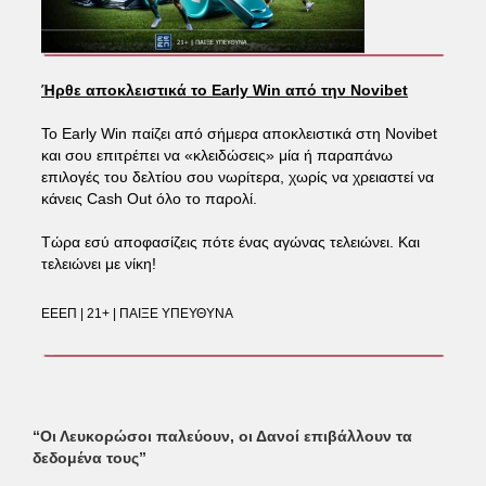
Ήρθε αποκλειστικά το Early Win από την Novibet
Το Early Win παίζει από σήμερα αποκλειστικά στη Novibet
και σου επιτρέπει να «κλειδώσεις» μία ή παραπάνω
επιλογές του δελτίου σου νωρίτερα, χωρίς να χρειαστεί να
κάνεις Cash Out όλο το παρολί.
Τώρα εσύ αποφασίζεις πότε ένας αγώνας τελειώνει. Και
τελειώνει με νίκη!
ΕΕΕΠ | 21+ | ΠΑΙΞΕ ΥΠΕΥΘΥΝΑ
“Οι Λευκορώσοι παλεύουν, οι Δανοί επιβάλλουν τα
δεδομένα τους”