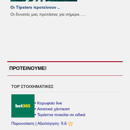
Οι Tipsters προτείνουν ..
Οι δυνατές μας προτάσεις για σήμερα...
...
ΠΡΟΤΕΙΝΟΥΜΕ!
TOP ΣΤΟΙΧΗΜΑΤΙΚΕΣ
• Κορυφαίο live
• Ασιατικά χάντικαπ
• Τεράστια ποικιλία σε ειδικά
Παρουσίαση | Αξιολόγηση: 9,6