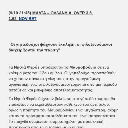
(9/10 21:45)
ΜΑΛΤΑ – ΟΛΛΑΝΔΙΑ OVER 3.5
1.62
NOVIBET
“Οι γηπεδούχοι ψάχνουν έκπληξη, οι φιλοξενούμενοι
διαχειρίζονται την πτώση”
Τα
Νησιά Φερόε
υποδέχονται το
Μαυροβούνιο
σε ένα
κρίσιμο ματς του 12ου ομίλου. Οι γηπεδούχοι προσπαθούν
να χτίσουν πάνω στη νίκη τους στην προηγούμενη
αγωνιστική, ενώ οι φιλοξενούμενοι έρχονται από μια περίοδο
αστάθειας και μειωμένης αποτελεσματικότητας.
Τα Νησιά Φερόε δείχνουν βελτίωση στο γήπεδό τους και θα
επιδιώξουν να εκμεταλλευτούν κάθε κενό του αντιπάλου,
όμως η ποιότητα του Μαυροβουνίου είναι μεγαλύτερη, ακόμη
και αν τα πρόσφατα αποτελέσματά του είναι απογοητευτικά.
Το παιχνίδι αναμένεται ισορροπημένο, με προσεκτική
προσέγγιση από τη φιλοξενούμενη ομάδα.