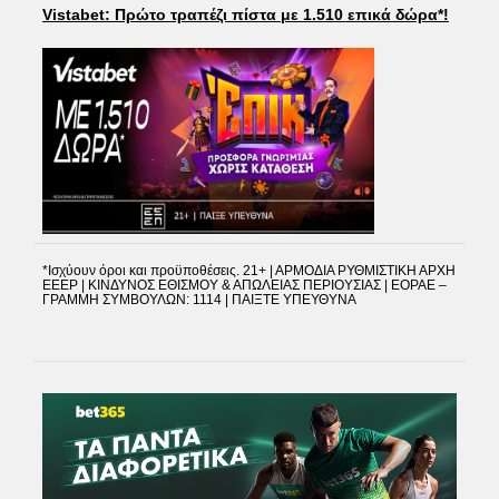
Vistabet: Πρώτο τραπέζι πίστα με 1.510 επικά δώρα*!
*Ισχύουν όροι και προϋποθέσεις. 21+ | ΑΡΜΟΔΙΑ ΡΥΘΜΙΣΤΙΚΗ ΑΡΧΗ
EEEP | ΚΙΝΔΥΝΟΣ ΕΘΙΣΜΟΥ & ΑΠΩΛΕΙΑΣ ΠΕΡΙΟΥΣΙΑΣ | EOPAE –
ΓΡΑΜΜΗ ΣΥΜΒΟΥΛΩΝ: 1114 | ΠΑΙΞΤΕ ΥΠΕΥΘΥΝΑ