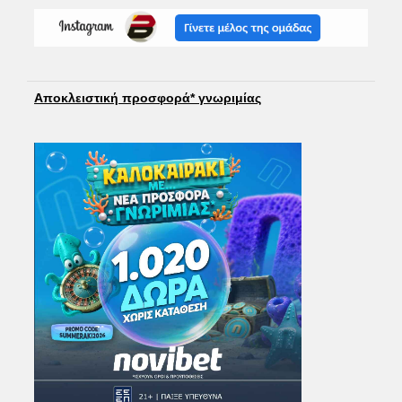
Αποκλειστική προσφορά* γνωριμίας