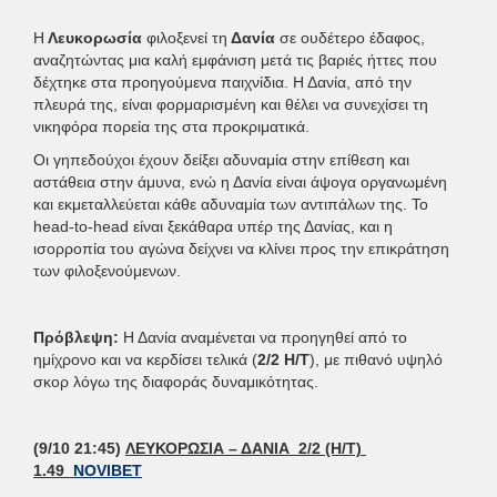
Η
Λευκορωσία
φιλοξενεί τη
Δανία
σε ουδέτερο έδαφος,
αναζητώντας μια καλή εμφάνιση μετά τις βαριές ήττες που
δέχτηκε στα προηγούμενα παιχνίδια. Η Δανία, από την
πλευρά της, είναι φορμαρισμένη και θέλει να συνεχίσει τη
νικηφόρα πορεία της στα προκριματικά.
Οι γηπεδούχοι έχουν δείξει αδυναμία στην επίθεση και
αστάθεια στην άμυνα, ενώ η Δανία είναι άψογα οργανωμένη
και εκμεταλλεύεται κάθε αδυναμία των αντιπάλων της. Το
head-to-head είναι ξεκάθαρα υπέρ της Δανίας, και η
ισορροπία του αγώνα δείχνει να κλίνει προς την επικράτηση
των φιλοξενούμενων.
Πρόβλεψη:
Η Δανία αναμένεται να προηγηθεί από το
ημίχρονο και να κερδίσει τελικά (
2/2 H/T
), με πιθανό υψηλό
σκορ λόγω της διαφοράς δυναμικότητας.
(9/10 21:45)
ΛΕΥΚΟΡΩΣΙΑ – ΔΑΝΙΑ 2/2 (H/T)
1.49
NOVIBET