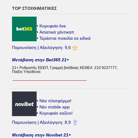
TOP ΣΤΟΙΧΗΜΑΤΙΚΕΣ
• Κορυφαίο live
• Ασιατικά χάντικαπ
• Τεράστια ποικιλία σε ειδικά
Παρουσίαση | Αξιολόγηση: 9,6
Μετάβαση στην Bet365 21+
21+ Ρυθμιστής ΕΕΕΠ, Γραμμή βοήθειας ΚΕΘΕΑ: 210 9237777,
Παίξτε Υπεύθυνα.
• Νέα πλατφόρμα!
• Νέο mobile app
• Κορυφαίο καζίνο!
Παρουσίαση | Αξιολόγηση: 8,9
Μετάβαση στην Novibet 21+