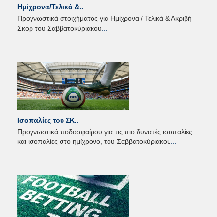
Ημίχρονα/Τελικά &..
Προγνωστικά στοιχήματος για Ημίχρονα / Τελικά & Ακριβή
Σκορ του Σαββατοκύριακου
...
Ισοπαλίες του ΣK..
Προγνωστικά ποδοσφαίρου για τις πιο δυνατές ισοπαλίες
και ισοπαλίες στο ημίχρονο, του Σαββατοκύριακου
...