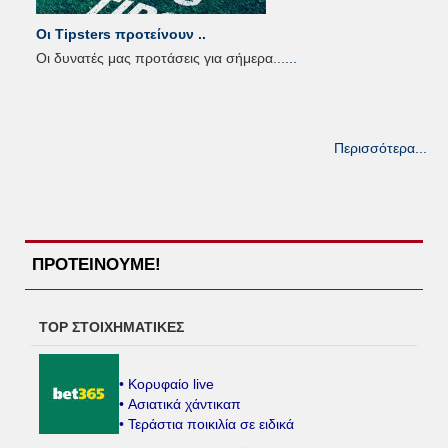
Οι Tipsters προτείνουν ..
Οι δυνατές μας προτάσεις για σήμερα...
...
Περισσότερα...
ΠΡΟΤΕΙΝΟΥΜΕ!
TOP ΣΤΟΙΧΗΜΑΤΙΚΕΣ
• Κορυφαίο live
• Ασιατικά χάντικαπ
• Τεράστια ποικιλία σε ειδικά