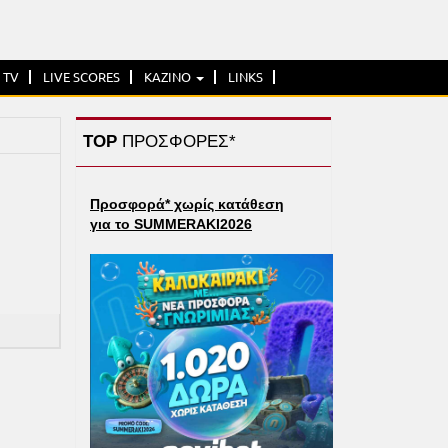
ip
ntent
TV
LIVE SCORES
ΚΑΖΙΝΟ
LINKS
TOP
ΠΡΟΣΦΟΡΕΣ*
Προσφορά* χωρίς κατάθεση
για το SUMMERAKI2026