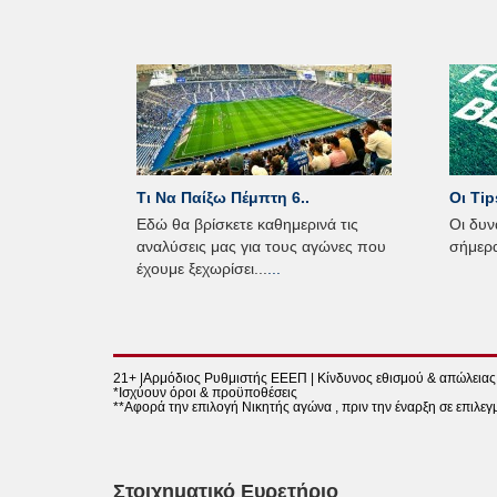
Τι Να Παίξω Πέμπτη 6..
Οι Tip
Εδώ θα βρίσκετε καθημερινά τις
Οι δυν
αναλύσεις μας για τους αγώνες που
σήμερα
έχουμε ξεχωρίσει...
...
21+ |Αρμόδιος Ρυθμιστής ΕΕΕΠ | Κίνδυνος εθισμού & απώλειας
*Ισχύουν όροι & προϋποθέσεις
**Αφορά την επιλογή Νικητής αγώνα , πριν την έναρξη σε επιλε
Στοιχηματικό Ευρετήριο