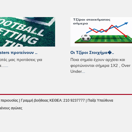
sters προτείνουν ..
Οι Τζίροι Στοιχήμα�..
ατές μας προτάσεις για
Ποια σημεία έχουν αρχίσει και
...
...
φορτώνονται σήμερα 1Χ2 , Over
Under
...
 περιουσίας | Γραμμή βοήθειας ΚΕΘΕΑ: 210 9237777 | Παίξε Υπεύθυνα
γμένους αγώνες