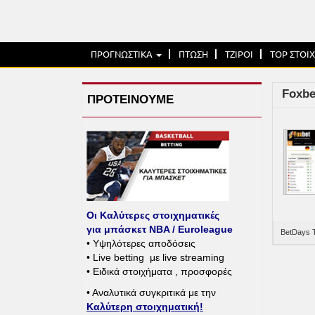
ΠΡΟΓΝΩΣΤΙΚΑ
ΠΤΩΣΗ
ΤΖΙΡΟΙ
TOP ΣΤΟΙ
Foxbe
ΠΡΟΤΕΙΝΟΥΜΕ
Οι Καλύτερες στοιχηματικές
για μπάσκετ NBA / Euroleague
BetDays 
• Υψηλότερες αποδόσεις
• Live betting με live streaming
• Ειδικά στοιχήματα
, προσφορές
• Αναλυτικά συγκριτικά με την
Καλύτερη στοιχηματική!