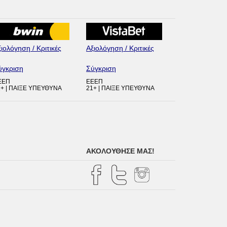
ιολόγηση / Κριτικές
Αξιολόγηση / Κριτικές
ύγκριση
Σύγκριση
ΕΕΠ
ΕΕΕΠ
1+ | ΠΑΙΞΕ ΥΠΕΥΘΥΝΑ
21+ | ΠΑΙΞΕ ΥΠΕΥΘΥΝΑ
ΑΚΟΛΟΥΘΗΣΕ ΜΑΣ!