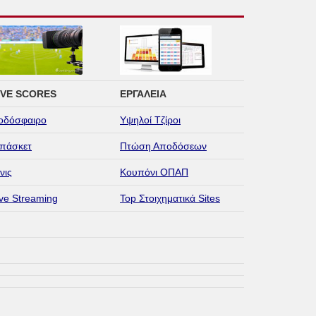
IVE SCORES
ΕΡΓΑΛΕΙΑ
οδόσφαιρο
Υψηλοί Τζίροι
πάσκετ
Πτώση Αποδόσεων
νις
Κουπόνι ΟΠΑΠ
ive Streaming
Top Στοιχηματικά Sites