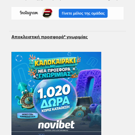
Αποκλειστική προσφορά* γνωριμίας