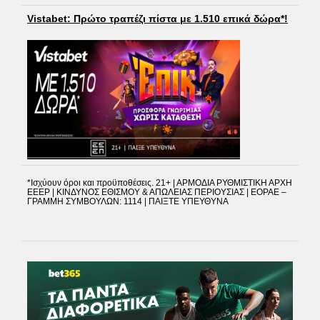
Vistabet: Πρώτο τραπέζι πίστα με 1.510 επικά δώρα*!
*Ισχύουν όροι και προϋποθέσεις. 21+ | ΑΡΜΟΔΙΑ ΡΥΘΜΙΣΤΙΚΗ ΑΡΧΗ
EEEP | ΚΙΝΔΥΝΟΣ ΕΘΙΣΜΟΥ & ΑΠΩΛΕΙΑΣ ΠΕΡΙΟΥΣΙΑΣ | EOPAE –
ΓΡΑΜΜΗ ΣΥΜΒΟΥΛΩΝ: 1114 | ΠΑΙΞΤΕ ΥΠΕΥΘΥΝΑ