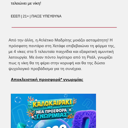
τελειώνει με νίκη!
ΕΕΕΠ | 21+ | ΠΑΙΞΕ ΥΠΕΥΘΥΝΑ
Από την άλλη, η Ατλέτικο Μαδρίτης μοιάζει ασταμάτητη! Η
πρόσφατη πεντάρα στη Χετάφε επιβεβαιώνει τη φόρμα της,
με 4 νίκες στα 5 τελευταία παιχνίδια και εξαιρετική αμυντική
λειτουργία. Με έναν πόντο λιγότερο από τη Ρεάλ, γνωρίζει
πως η νίκη θα τη φέρει στην κορυφή και θα της δώσει
ψυχολογικό προβάδισμα για τη συνέχεια.
Αποκλειστική προσφορά* γνωριμίας