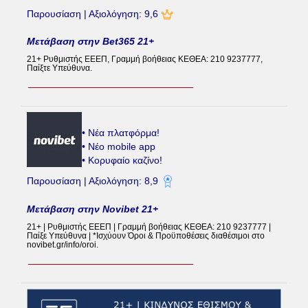
Παρουσίαση | Αξιολόγηση: 9,6
Μετάβαση στην Bet365 21+
21+ Ρυθμιστής ΕΕΕΠ, Γραμμή βοήθειας ΚΕΘΕΑ: 210 9237777,
Παίξτε Υπεύθυνα.
• Νέα πλατφόρμα!
• Νέο mobile app
• Κορυφαίο καζίνο!
Παρουσίαση | Αξιολόγηση: 8,9
Μετάβαση στην Novibet 21+
21+ | Ρυθμιστής ΕΕΕΠ | Γραμμή βοήθειας ΚΕΘΕΑ: 210 9237777 |
Παίξε Υπεύθυνα | *Ισχύουν Όροι & Προϋποθέσεις διαθέσιμοι στο
novibet.gr/info/oroi.