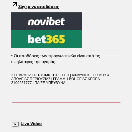
Σύγκρινε αποδόσεις
• Οι αποδόσεις των προγνωστικών είναι από τις
υψηλότερες της αγοράς.
21+| ΑΡΜΟΔΙΟΣ ΡΥΘΜΙΣΤΗΣ: ΕΕΕΠ | ΚΙΝΔΥΝΟΣ ΕΘΙΣΜΟΥ &
ΑΠΩΛΕΙΑΣ ΠΕΡΙΟΥΣΙΑΣ | ΓΡΑΜΜΗ ΒΟΗΘΕΙΑΣ ΚΕΘΕΑ:
2109237777 | ΠΑΙΞΕ ΥΠΕΥΘΥΝΑ.
Live Video