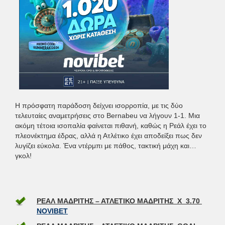
Η πρόσφατη παράδοση δείχνει ισορροπία, με τις δύο
τελευταίες αναμετρήσεις στο Bernabeu να λήγουν 1-1. Μια
ακόμη τέτοια ισοπαλία φαίνεται πιθανή, καθώς η Ρεάλ έχει το
πλεονέκτημα έδρας, αλλά η Ατλέτικο έχει αποδείξει πως δεν
λυγίζει εύκολα. Ένα ντέρμπι με πάθος, τακτική μάχη και…
γκολ!
ΡΕΑΛ ΜΑΔΡΙΤΗΣ – ΑΤΛΕΤΙΚΟ ΜΑΔΡΙΤΗΣ X 3.70
NOVIBET