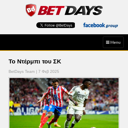
Skip
to
content
Toggle
Menu
navigation
Το Ντέρμπι του ΣΚ
BetDays Team | 7 Φεβ 2025