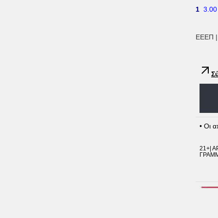
1
3.0
ΕΕΕΠ |
Σ
• Οι 
21+| 
ΓΡΑΜΜ