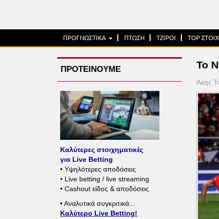
ΠΡΟΓΝΩΣΤΙΚΑ
ΠΤΩΣΗ
ΤΖΙΡΟΙ
TOP ΣΤΟΙ
Το Ν
ΠΡΟΤΕΙΝΟΥΜΕ
Άκης Τ
Καλύτερες στοιχηματικές
για Live Betting
• Υψηλότερες αποδόσεις
• Live betting / live streaming
• Cashout είδος &
αποδόσεις
• Αναλυτικά συγκριτικά...
Καλύτερο Live Betting!