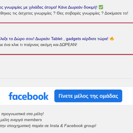
ς γνωριμίες με χιλιάδες άτομα! Κάνε Δωρεάν δοκιμή!
έθηκες τις άσχετες γνωριμίες ? Θες σοβαρές γνωριμίες ? Δοκίμασε το!
λεξε το Δώρο σου! Δωρεάν Tablet , gadgets κέρδισε τώρα!
 με ένα κλικ τι παίρνεις ακόμη και ΔΩΡΕΑΝ!
 προγνωστικά στα μέλη!
 μέλη ενεργά members
την στοιχηματική παρέα σε Insta & Facebook group!