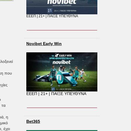
ΕΕΕΠ | 21+ | ΠΑΙΞΕ ΥΠΕΥΘΥΝΑ
Novibet Early Win
λοξενεί
ίκη που
χίες
ΕΕΕΠ | 21+ | ΠΑΙΞΕ ΥΠΕΥΘΥΝΑ
ο
 τα
ρά, η
Bet365
αμικό
, έχει