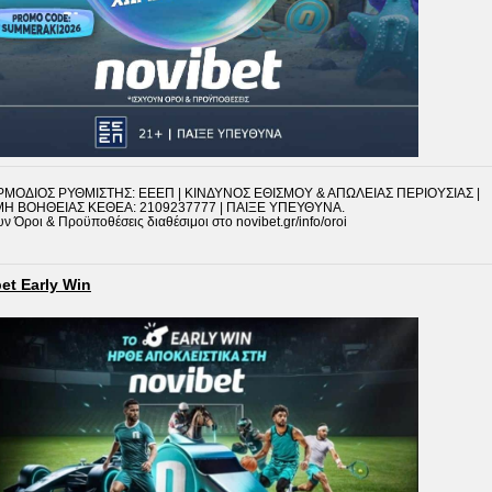
ΑΡΜΟΔΙΟΣ ΡΥΘΜΙΣΤΗΣ: ΕΕΕΠ | ΚΙΝΔΥΝΟΣ ΕΘΙΣΜΟΥ & ΑΠΩΛΕΙΑΣ ΠΕΡΙΟΥΣΙΑΣ |
Η ΒΟΗΘΕΙΑΣ ΚΕΘΕΑ: 2109237777 | ΠΑΙΞΕ ΥΠΕΥΘΥΝΑ.
υν Όροι & Προϋποθέσεις διαθέσιμοι στο novibet.gr/info/oroi
et Early Win