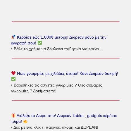
Κέρδισε έως 1.000€ μετοχή! Δωρεάν μόνο με την
εγγραφή σου!
• Βάλε το χρήμα να δουλεύει παθητικά για εσένα...
Νέες γνωριμίες με χιλιάδες άτομα! Κάνε Δωρεάν δοκιμή!
• Βαρέθηκες τις άσχετες γνωριμίες ? Θες σοβαρές
γνωριμίες ? Δοκίμασε το!
Διάλεξε το Δώρο σου! Δωρεάν Tablet , gadgets κέρδισε
τώρα!
• Δες με ένα κλικ τι παίρνεις ακόμη και ΔΩΡΕΑΝ!