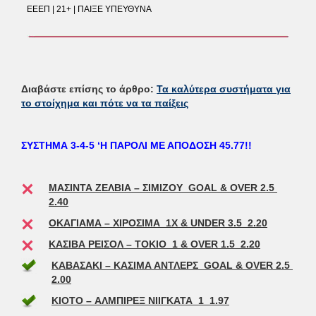
ΕΕΕΠ | 21+ | ΠΑΙΞΕ ΥΠΕΥΘΥΝΑ
Διαβάστε επίσης το άρθρο:
Τα καλύτερα συστήματα για
το στοίχημα και πότε να τα παίξεις
ΣΥΣΤΗΜΑ 3-4-5 ‘Η ΠΑΡΟΛΙ ΜΕ ΑΠΟΔΟΣΗ 45.77!!
ΜΑΣΙΝΤΑ ΖΕΛΒΙΑ – ΣΙΜΙΖΟΥ GOAL & OVER 2.5
2.40
ΟΚΑΓΙΑΜΑ – ΧΙΡΟΣΙΜΑ 1Χ & UNDER 3.5 2.20
ΚΑΣΙΒΑ ΡΕΙΣΟΛ – ΤΟΚΙΟ 1 & OVER 1.5 2.20
ΚΑΒΑΣΑΚΙ – ΚΑΣΙΜΑ ΑΝΤΛΕΡΣ GOAL & OVER 2.5
2.00
KIOTO – ΑΛΜΠΙΡΕΞ ΝΙΙΓΚΑΤΑ 1 1.97