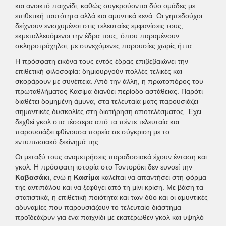
και ανοικτό παιχνίδι, καθώς συγκρούονται δύο ομάδες με
επιθετική ταυτότητα αλλά και αμυντικά κενά. Οι γηπεδούχοι
δείχνουν ενισχυμένοι στις τελευταίες εμφανίσεις τους,
εκμεταλλευόμενοι την έδρα τους, όπου παραμένουν
σκληροτράχηλοι, με συνεχόμενες παρουσίες χωρίς ήττα.
Η πρόσφατη εικόνα τους εντός έδρας επιβεβαιώνει την
επιθετική φιλοσοφία: δημιουργούν πολλές τελικές και
σκοράρουν με συνέπεια. Από την άλλη, η πρωτοπόρος του
πρωταθλήματος Κασίμα διανύει περίοδο αστάθειας. Παρότι
διαθέτει δομημένη άμυνα, στα τελευταία ματς παρουσιάζει
σημαντικές δυσκολίες στη διατήρηση αποτελέσματος. Έχει
δεχθεί γκολ στα τέσσερα από τα πέντε τελευταία και
παρουσιάζει φθίνουσα πορεία σε σύγκριση με το
εντυπωσιακό ξεκίνημά της.
Οι μεταξύ τους αναμετρήσεις παραδοσιακά έχουν ένταση και
γκολ. Η πρόσφατη ιστορία στο Τοντορόκι δεν ευνοεί την
Καβασάκι
, ενώ η
Κασίμα
καλείται να απαντήσει στη φόρμα
της αντιπάλου και να ξεφύγει από τη μίνι κρίση. Με βάση τα
στατιστικά, η επιθετική ποιότητα και των δύο και οι αμυντικές
αδυναμίες που παρουσιάζουν το τελευταίο διάστημα
προϊδεάζουν για ένα παιχνίδι με εκατέρωθεν γκολ και υψηλό