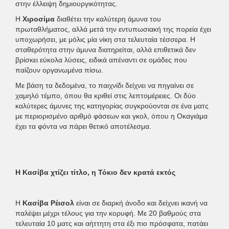
στην έλλειψη δημιουργικότητας.
Η
Χιροσίμα
διαθέτει την καλύτερη άμυνα του
πρωταθλήματος, αλλά μετά την εντυπωσιακή της πορεία έχει
υποχωρήσει, με μόλις μία νίκη στα τελευταία τέσσερα. Η
σταθερότητα στην άμυνα διατηρείται, αλλά επιθετικά δεν
βρίσκει εύκολα λύσεις, ειδικά απέναντι σε ομάδες που
παίζουν οργανωμένα πίσω.
Με βάση τα δεδομένα, το παιχνίδι δείχνει να πηγαίνει σε
χαμηλό τέμπο, όπου θα κριθεί στις λεπτομέρειες. Οι δύο
καλύτερες άμυνες της κατηγορίας συγκρούονται σε ένα ματς
με περιορισμένο αριθμό φάσεων και γκολ, όπου η Οκαγιάμα
έχει τα φόντα να πάρει θετικό αποτέλεσμα.
Η Κασίβα χτίζει τίτλο, η Τόκιο δεν κρατά εκτός
Η
Κασίβα Ρέισολ
είναι σε διαρκή άνοδο και δείχνει ικανή να
παλέψει μέχρι τέλους για την κορυφή. Με 20 βαθμούς στα
τελευταία 10 ματς και αήττητη στα έξι πιο πρόσφατα, πατάει