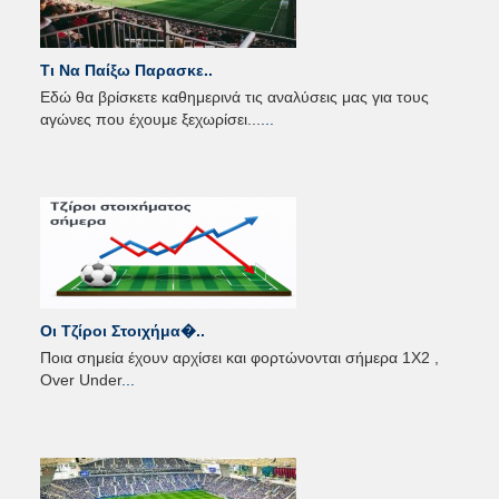
Τι Να Παίξω Παρασκε..
Εδώ θα βρίσκετε καθημερινά τις αναλύσεις μας για τους
αγώνες που έχουμε ξεχωρίσει...
...
Οι Τζίροι Στοιχήμα�..
Ποια σημεία έχουν αρχίσει και φορτώνονται σήμερα 1Χ2 ,
Over Under
...