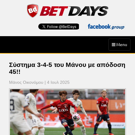
Skip
to
content
Toggle
Menu
navigation
Σύστημα 3-4-5 του Μάνου με απόδοση
45!!
Μάνος Οικονόμου | 4 Ιουλ 2025