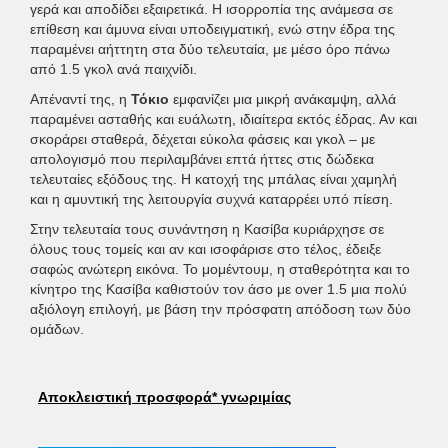
γερά και αποδίδει εξαιρετικά. Η ισορροπία της ανάμεσα σε
επίθεση και άμυνα είναι υποδειγματική, ενώ στην έδρα της
παραμένει αήττητη στα δύο τελευταία, με μέσο όρο πάνω
από 1.5 γκολ ανά παιχνίδι.
Απέναντί της, η
Τόκιο
εμφανίζει μια μικρή ανάκαμψη, αλλά
παραμένει ασταθής και ευάλωτη, ιδιαίτερα εκτός έδρας. Αν και
σκοράρει σταθερά, δέχεται εύκολα φάσεις και γκολ – με
απολογισμό που περιλαμβάνει επτά ήττες στις δώδεκα
τελευταίες εξόδους της. Η κατοχή της μπάλας είναι χαμηλή
και η αμυντική της λειτουργία συχνά καταρρέει υπό πίεση.
Στην τελευταία τους συνάντηση η Κασίβα κυριάρχησε σε
όλους τους τομείς και αν και ισοφάρισε στο τέλος, έδειξε
σαφώς ανώτερη εικόνα. Το μομέντουμ, η σταθερότητα και το
κίνητρο της Κασίβα καθιστούν τον άσο με over 1.5 μια πολύ
αξιόλογη επιλογή, με βάση την πρόσφατη απόδοση των δύο
ομάδων.
Αποκλειστική προσφορά* γνωριμίας