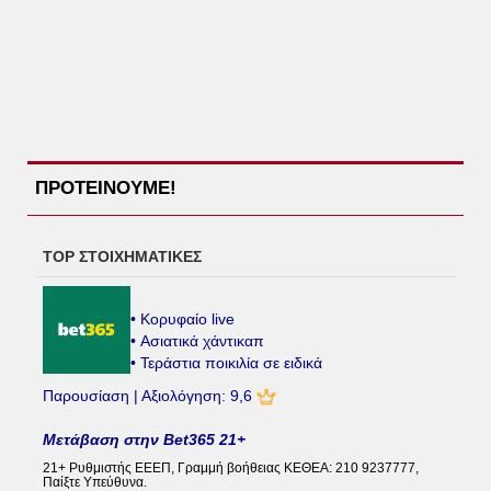
ΠΡΟΤΕΙΝΟΥΜΕ!
TOP ΣΤΟΙΧΗΜΑΤΙΚΕΣ
• Κορυφαίο live
• Ασιατικά χάντικαπ
• Τεράστια ποικιλία σε ειδικά
Παρουσίαση | Αξιολόγηση: 9,6
Μετάβαση στην Bet365 21+
21+ Ρυθμιστής ΕΕΕΠ, Γραμμή βοήθειας ΚΕΘΕΑ: 210 9237777,
Παίξτε Υπεύθυνα.