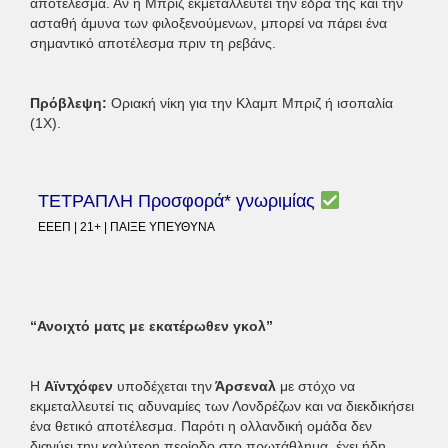
αποτέλεσμα. Αν η Μπριζ εκμεταλλευτεί την έδρα της και την
ασταθή άμυνα των φιλοξενούμενων, μπορεί να πάρει ένα
σημαντικό αποτέλεσμα πριν τη ρεβάνς.
Πρόβλεψη:
Οριακή νίκη για την Κλαμπ Μπριζ ή ισοπαλία
(1Χ).
ΤΕΤΡΑΠΛΗ Προσφορά* γνωριμίας
ΕΕΕΠ | 21+ | ΠΑΙΞΕ ΥΠΕΥΘΥΝΑ
“Ανοιχτό ματς με εκατέρωθεν γκολ”
Η
Αϊντχόφεν
υποδέχεται την
Άρσεναλ
με στόχο να
εκμεταλλευτεί τις αδυναμίες των Λονδρέζων και να διεκδικήσει
ένα θετικό αποτέλεσμα. Παρότι η ολλανδική ομάδα δεν
διανύει την καλύτερη περίοδο στο πρωτάθλημα, έχει ήδη