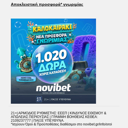
Αποκλειστική προσφορά* γνωριμίας
21+| ΑΡΜΟΔΙΟΣ ΡΥΘΜΙΣΤΗΣ: ΕΕΕΠ | ΚΙΝΔΥΝΟΣ ΕΘΙΣΜΟΥ &
ΑΠΩΛΕΙΑΣ ΠΕΡΙΟΥΣΙΑΣ | ΓΡΑΜΜΗ ΒΟΗΘΕΙΑΣ ΚΕΘΕΑ:
2109237777 | ΠΑΙΞΕ ΥΠΕΥΘΥΝΑ.
*Ισχύουν Όροι & Προϋποθέσεις διαθέσιμοι στο novibet.gr/info/oroi