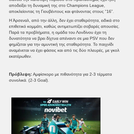
αποδείξει τη δυναμική της στο Champions League,
αποκλείοντας τη Γιουβέντους και φτάνοντας στους “16”.
Η Άρσεναλ, από την άλλη, δεν έχει σταθερότητα, ειδικά στο
επιθετικό κομμάτι, καθώς αντιμετωπίζει σοβαρές απουσίες.
Παρά τα προβλήματα, η ομάδα του Λονδίνου έχει τη
δυνατότητα να βρει δίχτυα απέναντι σε μια PSV που δεν
φημίζεται για την αμυντική της σταθερότητα. Το παιχνίδι
αναμένεται να έχει φάσεις και από τις δύο πλευρές, με γκολ
εκατέρωθεν.
Πρόβλεψη:
Αμφίσκορο με πιθανότητα για 2-3 τέρματα
συνολικά. (2-3 Goal).