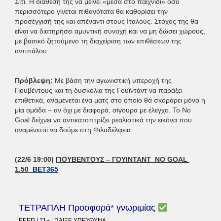
Σίτι. Η διάθεσή της να μείνει «μέσα στο παιχνίδι» όσο
περισσότερο γίνεται πιθανότατα θα καθορίσει την
προσέγγισή της και απέναντι στους Ιταλούς. Στόχος της θα
είναι να διατηρήσει αμυντική συνοχή και να μη δώσει χώρους,
με βασικό ζητούμενο τη διαχείριση των επιθέσεων της
αντιπάλου.
Πρόβλεψη:
Με βάση την αγωνιστική υπεροχή της
Γιουβέντους και τη δυσκολία της Γουϊντάντ να παράξει
επιθετικά, αναμένεται ένα ματς στο οποίο θα σκοράρει μόνο η
μία ομάδα – αν όχι με διαφορά, σίγουρα με έλεγχο. Το No
Goal δείχνει να αντικατοπτρίζει ρεαλιστικά την εικόνα που
αναμένεται να δούμε στη Φιλαδέλφεια.
(22/6 19:00)
ΓΙΟΥΒΕΝΤΟΥΣ – ΓΟΥΙΝΤΑΝΤ NO GOAL
1.50
BET365
ΤΕΤΡΑΠΛΗ Προσφορά* γνωριμίας
ΕΕΕΠ | 21+ | ΠΑΙΞΕ ΥΠΕΥΘΥΝΑ