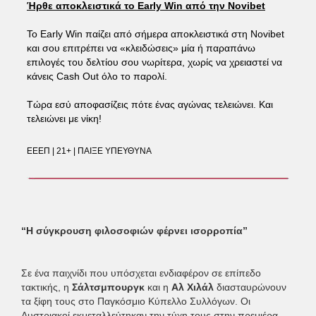
Ήρθε αποκλειστικά το Early Win από την Novibet
Το Early Win παίζει από σήμερα αποκλειστικά στη Novibet
και σου επιτρέπει να «κλειδώσεις» μία ή παραπάνω
επιλογές του δελτίου σου νωρίτερα, χωρίς να χρειαστεί να
κάνεις Cash Out όλο το παρολί.
Τώρα εσύ αποφασίζεις πότε ένας αγώνας τελειώνει. Και
τελειώνει με νίκη!
ΕΕΕΠ | 21+ | ΠΑΙΞΕ ΥΠΕΥΘΥΝΑ
“Η σύγκρουση φιλοσοφιών φέρνει ισορροπία”
Σε ένα παιχνίδι που υπόσχεται ενδιαφέρον σε επίπεδο
τακτικής, η
Σάλτσμπουργκ
και η
Αλ Χιλάλ
διασταυρώνουν
τα ξίφη τους στο Παγκόσμιο Κύπελλο Συλλόγων. Οι
Αυστριακοί εκμεταλλεύτηκαν την τύχη τους στην πρεμιέρα