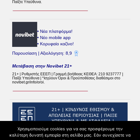
Παίξτε Υπεύθυνα.
• Νέα πλατφόρμα!
• Νέο mobile app
• Κορυφαίο καζίνο!
Παρουσίαση | Αξιολόγηση: 8,9
Μετάβαση στην Novibet 21+
21+ | Ρυθμιστής ΕΕΕΠ | Γραμμή βοήθειας ΚΕΘΕΑ: 210 9237777 |
Παίξε Υπεύθυνα | *Ισχύουν Όροι & Προϋποθέσεις διαθέσιμοι στο
novibet.gr/info/oroi.
Χρησιμοποιούμε cookies για να σας προσφέρουμε την
καλύτερη δυνατή εμπειρία στη σελίδα μας. Εάν συνεχίσετε να