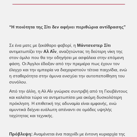
“Η ποιότητα της Σίτι δεν αφήνει περιθώρια αντίδρασης”
Σε ένα ματς με ξεκάθαρο φαβορί, η
Μάντσεστερ Σίτι
αντιμετωπίζει την
Αλ Αΐν
, αναζητώντας τη δεύτερη νίκη της
στον όμιλο που θα την οδηγήσει με ασφάλεια στην επόμενη
φάση. Οι Άγγλοι έδειξαν από την πρεμιέρα πως έχουν τον
έλεγχο και την εμπειρία να διαχειριστούν τέτοια παιχνίδια, ενώ
η σταθερότητα στην άμυνα ενισχύει την αυτοπεποίθηση του
συνόλου.
Από την άλλη, η Αλ Αΐν γνώρισε συντριβή από τη Γιουβέντους
και καλείται τώρα να αντιμετωπίσει μια ακόμη δυσκολότερη
πρόκληση. Η επιθετική της αδυναμία είναι εμφανής, ενώ
αμυντικά δείχνει ευάλωτη απέναντι σε ομάδες υψηλής
ταχύτητας και τεχνικής.
Πρόβλεψη:
Αναμένεται ένα παιχνίδι με έντονη κυριαρχία της