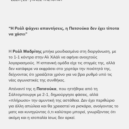
“Η Ρεάλ ψάχνει απαντήσεις, η Πατσούκα δεν έχει τίποτα
να χάσει”
Η
Ρεάλ Μαδρίτης
μπήκε μουδιασμένα στη διοργάνωση, με
το 1-1 κόντρα στην Αλ Χιλάλ να αφήνει ανοιχτούς
λογαριασμούς. Η ισπανική ομάδα είχε τις στιγμές της, αλλά
δεν κατάφερε να εκφράσει στο χορτάρι την ποιότητά της,
δείχνοντας ότι χρειάζεται χρόνο για να βρει ρυθμό υπό τις
νέες αγωνιστικές της συνθήκες.
Απέναντί της η
Πατσούκα
, που ηττήθηκε από τη
Σάλτσμπουργκ με 2-1, δημιούργησε φάσεις, αλλά
«πλήρωσε» την αμυντική της αστάθεια. Δεν έχει περιθώριο
για άλλη απώλεια και θα χρειαστεί να ρισκάρει, ανοίγοντας το
ματς και κυνηγώντας ό,τι καλύτερο μπορεί, γνωρίζοντας ότι
ακόμη και η ισοπαλία ίσως δεν αρκεί.