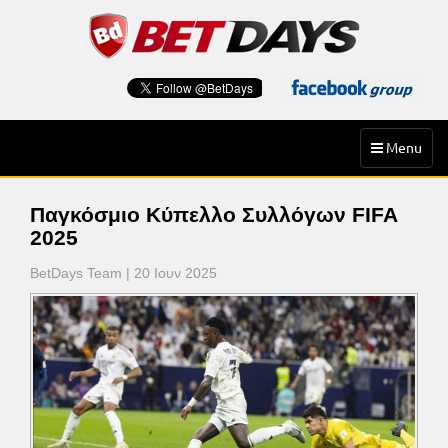
Skip
to
content
Toggle
Menu
navigation
Παγκόσμιο Κύπελλο Συλλόγων FIFA
2025
BetDays Team | 20 Ιουν 2025