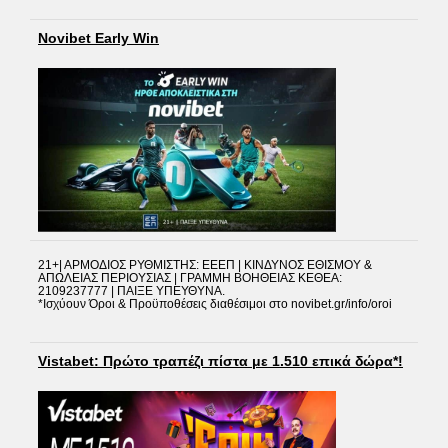
Novibet Early Win
21+| ΑΡΜΟΔΙΟΣ ΡΥΘΜΙΣΤΗΣ: ΕΕΕΠ | ΚΙΝΔΥΝΟΣ ΕΘΙΣΜΟΥ &
ΑΠΩΛΕΙΑΣ ΠΕΡΙΟΥΣΙΑΣ | ΓΡΑΜΜΗ ΒΟΗΘΕΙΑΣ ΚΕΘΕΑ:
2109237777 | ΠΑΙΞΕ ΥΠΕΥΘΥΝΑ.
*Ισχύουν Όροι & Προϋποθέσεις διαθέσιμοι στο novibet.gr/info/oroi
Vistabet: Πρώτο τραπέζι πίστα με 1.510 επικά δώρα*!