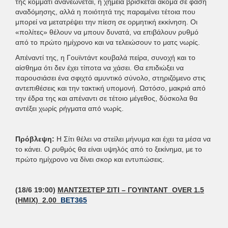
της κομμάτι ανανεώνεται, η χημεία βρίσκεται ακόμα σε φάση
αναδόμησης, αλλά η ποιότητά της παραμένει τέτοια που
μπορεί να μετατρέψει την πίεση σε ορμητική εκκίνηση. Οι
«πολίτες» θέλουν να μπουν δυνατά, να επιβάλουν ρυθμό
από το πρώτο ημίχρονο και να τελειώσουν το ματς νωρίς.
Απέναντί της, η Γουϊντάντ κουβαλά πείρα, συνοχή και το
αίσθημα ότι δεν έχει τίποτα να χάσει. Θα επιδιώξει να
παρουσιάσει ένα σφιχτό αμυντικό σύνολο, στηριζόμενο στις
αντεπιθέσεις και την τακτική υπομονή. Ωστόσο, μακριά από
την έδρα της και απέναντι σε τέτοιο μέγεθος, δύσκολα θα
αντέξει χωρίς ρήγματα από νωρίς.
Πρόβλεψη:
Η Σίτι θέλει να στείλει μήνυμα και έχει τα μέσα να
το κάνει. Ο ρυθμός θα είναι υψηλός από το ξεκίνημα, με το
πρώτο ημίχρονο να δίνει σκορ και εντυπώσεις.
(18/6 19:00)
ΜΑΝΤΣΕΣΤΕΡ ΣΙΤΙ – ΓΟΥΙΝΤΑΝΤ OVER 1.5
(HMIX) 2.00
BET365