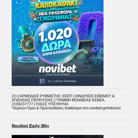
21+| ΑΡΜΟΔΙΟΣ ΡΥΘΜΙΣΤΗΣ: ΕΕΕΠ | ΚΙΝΔΥΝΟΣ ΕΘΙΣΜΟΥ &
ΑΠΩΛΕΙΑΣ ΠΕΡΙΟΥΣΙΑΣ | ΓΡΑΜΜΗ ΒΟΗΘΕΙΑΣ ΚΕΘΕΑ:
2109237777 | ΠΑΙΞΕ ΥΠΕΥΘΥΝΑ.
*Ισχύουν Όροι & Προϋποθέσεις διαθέσιμοι στο novibet.gr/info/oroi
Novibet Early Win