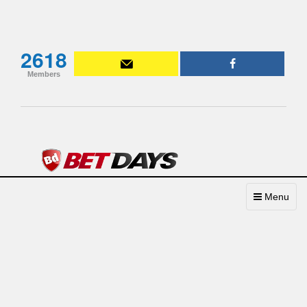
2618
Members
Toggle
Menu
navigation