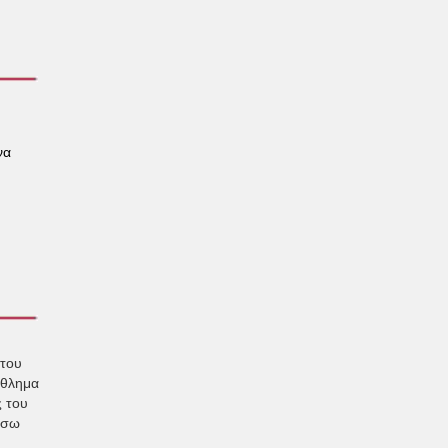
να
 του
άθλημα
ς του
μέσω