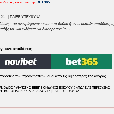
ποδόσεις είναι από την
ΒΕΤ365
 21+ | ΠΑΙΞΕ ΥΠΕΥΘΥΝΑ
δόσεις που αναγράφονται σε αυτό το άρθρο ήταν οι σωστές αποδόσεις τη
ταξής του και ενδέχεται να διαφοροποιηθούν.
ύγκρινε αποδόσεις
αποδόσεις των προγνωστικών είναι από τις υψηλότερες της αγοράς.
ΑΡΜΟΔΙΟΣ ΡΥΘΜΙΣΤΗΣ: ΕΕΕΠ | ΚΙΝΔΥΝΟΣ ΕΘΙΣΜΟΥ & ΑΠΩΛΕΙΑΣ ΠΕΡΙΟΥΣΙΑΣ |
Η ΒΟΗΘΕΙΑΣ ΚΕΘΕΑ: 2109237777 | ΠΑΙΞΕ ΥΠΕΥΘΥΝΑ.