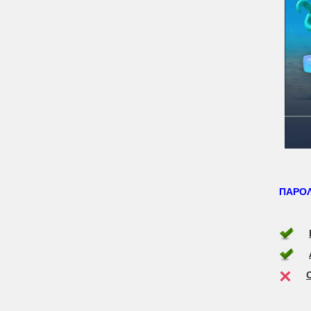
ΠΑΡΟΛ