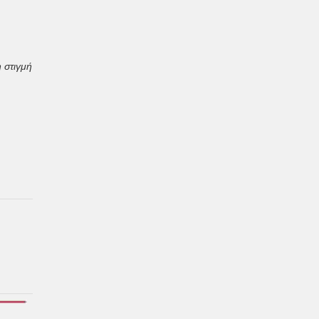
 στιγμή