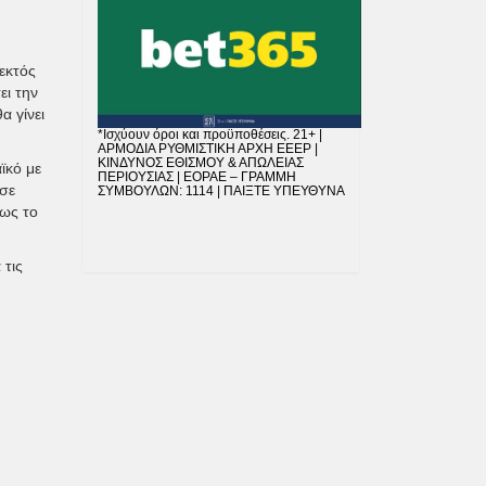
εκτός
ει την
α γίνει
*Ισχύουν όροι και προϋποθέσεις. 21+ |
ΑΡΜΟΔΙΑ ΡΥΘΜΙΣΤΙΚΗ ΑΡΧΗ EEEP |
ΚΙΝΔΥΝΟΣ ΕΘΙΣΜΟΥ & ΑΠΩΛΕΙΑΣ
ϊκό με
ΠΕΡΙΟΥΣΙΑΣ | EOPAE – ΓΡΑΜΜΗ
 σε
ΣΥΜΒΟΥΛΩΝ: 1114 | ΠΑΙΞΤΕ ΥΠΕΥΘΥΝΑ
πως το
 τις