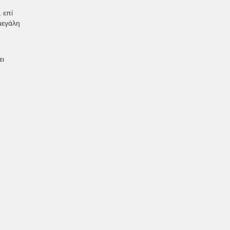
 επί
μεγάλη
ει