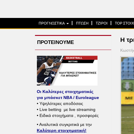
ΠΡΟΓΝΩΣΤΙΚΑ
ΠΤΩΣΗ
ΤΖΙΡΟΙ
TOP ΣΤΟΙ
Η τρ
ΠΡΟΤΕΙΝΟΥΜΕ
Κωστής
Οι Καλύτερες στοιχηματικές
για μπάσκετ NBA / Euroleague
• Υψηλότερες αποδόσεις
• Live betting με live streaming
• Ειδικά στοιχήματα
, προσφορές
• Αναλυτικά συγκριτικά με την
Καλύτερη στοιχηματική!