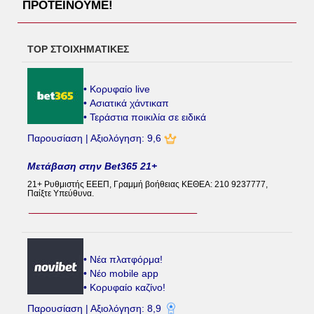
ΠΡΟΤΕΙΝΟΥΜΕ!
TOP ΣΤΟΙΧΗΜΑΤΙΚΕΣ
• Κορυφαίο live
• Ασιατικά χάντικαπ
• Τεράστια ποικιλία σε ειδικά
Παρουσίαση | Αξιολόγηση: 9,6
Μετάβαση στην Bet365 21+
21+ Ρυθμιστής ΕΕΕΠ, Γραμμή βοήθειας ΚΕΘΕΑ: 210 9237777,
Παίξτε Υπεύθυνα.
• Νέα πλατφόρμα!
• Νέο mobile app
• Κορυφαίο καζίνο!
Παρουσίαση | Αξιολόγηση: 8,9