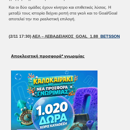
Και οι δύο ομάδες έχουν κίνητρο και επιθετικές λύσεις. Η
μεταξύ τους ιστορία δείχνει ροπή στα γκολ και το Goal/Goal
αποτελεί την πιο ρεαλιστική επιλογή.
(2/11 17:30)
ΑΕΛ – ΛΕΒΑΔΕΙΑΚΟΣ GOAL 1.88
ΒΕΤSSON
Αποκλειστική προσφορά* γνωριμίας