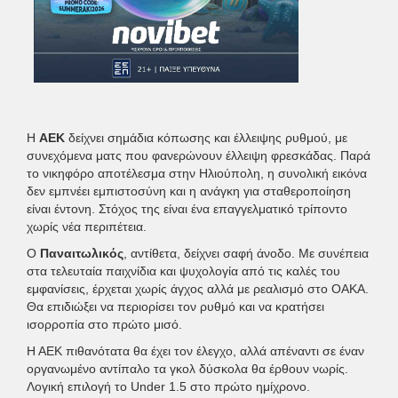
Η
ΑΕΚ
δείχνει σημάδια κόπωσης και έλλειψης ρυθμού, με
συνεχόμενα ματς που φανερώνουν έλλειψη φρεσκάδας. Παρά
το νικηφόρο αποτέλεσμα στην Ηλιούπολη, η συνολική εικόνα
δεν εμπνέει εμπιστοσύνη και η ανάγκη για σταθεροποίηση
είναι έντονη. Στόχος της είναι ένα επαγγελματικό τρίποντο
χωρίς νέα περιπέτεια.
Ο
Παναιτωλικός
, αντίθετα, δείχνει σαφή άνοδο. Με συνέπεια
στα τελευταία παιχνίδια και ψυχολογία από τις καλές του
εμφανίσεις, έρχεται χωρίς άγχος αλλά με ρεαλισμό στο ΟΑΚΑ.
Θα επιδιώξει να περιορίσει τον ρυθμό και να κρατήσει
ισορροπία στο πρώτο μισό.
Η ΑΕΚ πιθανότατα θα έχει τον έλεγχο, αλλά απέναντι σε έναν
οργανωμένο αντίπαλο τα γκολ δύσκολα θα έρθουν νωρίς.
Λογική επιλογή το Under 1.5 στο πρώτο ημίχρονο.