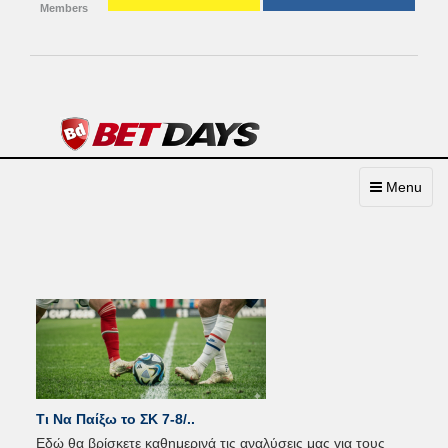
Members
Toggle
Menu
navigation
Τι Να Παίξω το ΣΚ 7-8/..
Εδώ θα βρίσκετε καθημερινά τις αναλύσεις μας για τους