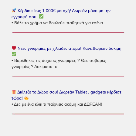
Κέρδισε έως 1.000€ μετοχή! Δωρεάν μόνο με την
εγγραφή σου!
• Βάλε το χρήμα να δουλεύει παθητικά για εσένα...
Νέες γνωριμίες με χιλιάδες άτομα! Κάνε Δωρεάν δοκιμή!
• Βαρέθηκες τις άσχετες γνωριμίες ? Θες σοβαρές
γνωριμίες ? Δοκίμασε το!
Διάλεξε το Δώρο σου! Δωρεάν Tablet , gadgets κέρδισε
τώρα!
• Δες με ένα κλικ τι παίρνεις ακόμη και ΔΩΡΕΑΝ!