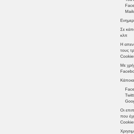
Face
Mailc
Ενημερ
Σε κάπ
κλπ
Η απεν
τους τ
Cookie
Με χρή
Facebo
Κάποια
Face
Twitt
Goog
Οι επιπ
που έχε
Cookie
Χρησιμ