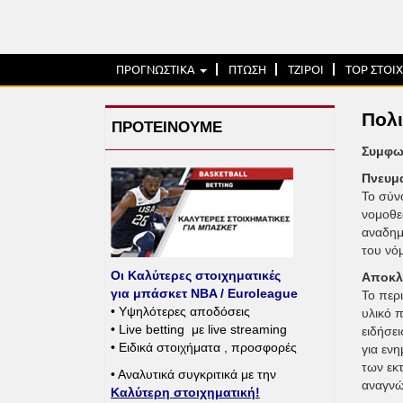
ΠΡΟΓΝΩΣΤΙΚΑ
ΠΤΩΣΗ
ΤΖΙΡΟΙ
TOP ΣΤΟΙ
Πολι
ΠΡΟΤΕΙΝΟΥΜΕ
Συμφω
Πνευμα
Το σύν
νομοθε
αναδημ
του νόμ
Οι Καλύτερες στοιχηματικές
Αποκλ
για μπάσκετ NBA / Euroleague
Το περ
• Υψηλότερες αποδόσεις
υλικό 
• Live betting με live streaming
ειδήσει
• Ειδικά στοιχήματα
, προσφορές
για εν
των εκ
• Αναλυτικά συγκριτικά με την
αναγνώ
Καλύτερη στοιχηματική!