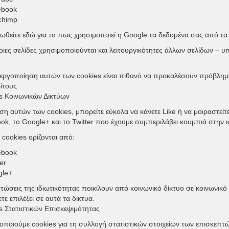
book
himp
ωθείτε εδώ για το πως χρησιμοποιεί η Google τα δεδομένα σας από τα 
οιες σελίδες χρησιμοποιούνται και λειτουργικότητες άλλων σελίδων – 
εργοποίηση αυτών των cookies είναι πιθανό να προκαλέσουν πρόβλημα
ρίτους
s Κοινωνικών Δικτύων
ση αυτών των cookies, μπορείτε εύκολα να κάνετε Like ή να μοιραστείτ
ok, το Google+ και το Twitter που έχουμε συμπεριλάβει κουμπιά στην ι
 cookies ορίζονται από:
book
er
le+
τώσεις της ιδιωτικότητας ποικίλουν από κοινωνικό δίκτυο σε κοινωνικό
τε επιλέξει σε αυτά τα δίκτυα.
s Στατιστικών Επισκεψιμότητας
οποιούμε cookies για τη συλλογή στατιστικών στοιχείων των επισκεπτ