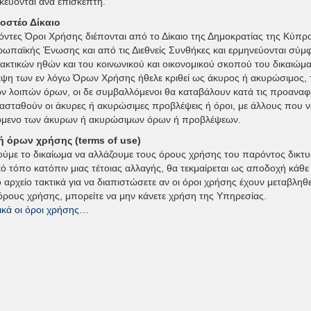
ικεύονται ανά επισκέπτη.
οστέο Δίκαιο
όντες Όροι Χρήσης διέπονται από το Δίκαιο της Δημοκρατίας της Κύπρου
ρωπαϊκής Ένωσης και από τις Διεθνείς Συνθήκες και ερμηνεύονται σύμ
ακτικών ηθών και του κοινωνικού και οικονομικού σκοπού του δικαιώμ
ψη των εν λόγω Όρων Χρήσης ήθελε κριθεί ως άκυρος ή ακυρώσιμος, τ
ων λοιπών όρων, οι δε συμβαλλόμενοι θα καταβάλουν κατά τις προανα
τασταθούν οι άκυρες ή ακυρώσιμες προβλέψεις ή όροι, με άλλους που 
όμενο των άκυρων ή ακυρώσιμων όρων ή προβλέψεων.
 όρων χρήσης (terms of use)
ούμε το δικαίωμα να αλλάζουμε τους όρους χρήσης του παρόντος δικτυ
ό τόπο κατόπιν μιας τέτοιας αλλαγής, θα τεκμαίρεται ως αποδοχή κάθε τ
 αρχείο τακτικά για να διαπιστώσετε αν οι όροι χρήσης έχουν μεταβληθ
όρους χρήσης, μπορείτε να μην κάνετε χρήση της Υπηρεσίας.
ικά οι όροι χρήσης…