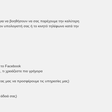
, για να βοηθήσουν να σας παρέχουμε την καλύτερη
τον υπολογιστή σας ή το κινητό τηλέφωνο κατά την
 το Facebook
 τι χρειάζεστε πιο γρήγορα
ας μας να προσφέρουμε τις υπηρεσίες μας)
άδειά σας)