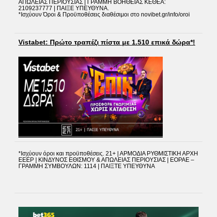
ΑΠΩΛΕΙΑΣ ΠΕΡΙΟΥΣΙΑΣ | ΓΡΑΜΜΗ ΒΟΗΘΕΙΑΣ ΚΕΘΕΑ:
2109237777 | ΠΑΙΞΕ ΥΠΕΥΘΥΝΑ.
*Ισχύουν Όροι & Προϋποθέσεις διαθέσιμοι στο novibet.gr/info/oroi
Vistabet: Πρώτο τραπέζι πίστα με 1.510 επικά δώρα*!
*Ισχύουν όροι και προϋποθέσεις. 21+ | ΑΡΜΟΔΙΑ ΡΥΘΜΙΣΤΙΚΗ ΑΡΧΗ
EEEP | ΚΙΝΔΥΝΟΣ ΕΘΙΣΜΟΥ & ΑΠΩΛΕΙΑΣ ΠΕΡΙΟΥΣΙΑΣ | EOPAE –
ΓΡΑΜΜΗ ΣΥΜΒΟΥΛΩΝ: 1114 | ΠΑΙΞΤΕ ΥΠΕΥΘΥΝΑ