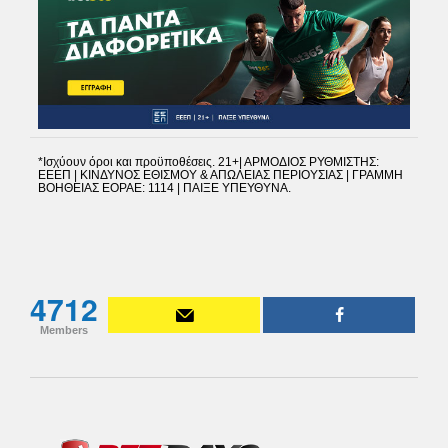
*Ισχύουν όροι και προϋποθέσεις. 21+| ΑΡΜΟΔΙΟΣ ΡΥΘΜΙΣΤΗΣ:
ΕΕΕΠ | ΚΙΝΔΥΝΟΣ ΕΘΙΣΜΟΥ & ΑΠΩΛΕΙΑΣ ΠΕΡΙΟΥΣΙΑΣ | ΓΡΑΜΜΗ
ΒΟΗΘΕΙΑΣ EOPAE: 1114 | ΠΑΙΞΕ ΥΠΕΥΘΥΝΑ.
4712
Members