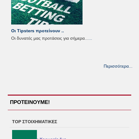
Οι Tipsters προτείνουν ..
Οι δυνατές μας προτάσεις για σήμερα...
...
Περισσότερα...
ΠΡΟΤΕΙΝΟΥΜΕ!
TOP ΣΤΟΙΧΗΜΑΤΙΚΕΣ