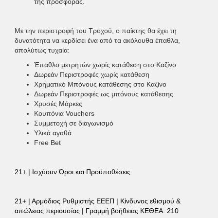
της προσφοράς.
Με την περιστροφή του Τροχού, ο παίκτης θα έχει τη
δυνατότητα να κερδίσει ένα από τα ακόλουθα έπαθλα,
απολύτως τυχαία:
Έπαθλο μετρητών χωρίς κατάθεση στο Καζίνο
Δωρεάν Περιστροφές χωρίς κατάθεση
Χρηματικό Μπόνους κατάθεσης στο Καζίνο
Δωρεάν Περιστροφές ως μπόνους κατάθεσης
Χρυσές Μάρκες
Κουπόνια Vouchers
Συμμετοχή σε διαγωνισμό
Υλικά αγαθά
Free Bet
21+ | Ισχύουν Όροι και Προϋποθέσεις
21+ | Αρμόδιος Ρυθμιστής ΕΕΕΠ | Κίνδυνος εθισμού &
απώλειας περιουσίας | Γραμμή βοήθειας ΚΕΘΕΑ: 210