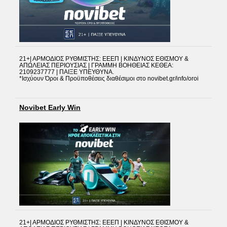
21+| ΑΡΜΟΔΙΟΣ ΡΥΘΜΙΣΤΗΣ: ΕΕΕΠ | ΚΙΝΔΥΝΟΣ ΕΘΙΣΜΟΥ &
ΑΠΩΛΕΙΑΣ ΠΕΡΙΟΥΣΙΑΣ | ΓΡΑΜΜΗ ΒΟΗΘΕΙΑΣ ΚΕΘΕΑ:
2109237777 | ΠΑΙΞΕ ΥΠΕΥΘΥΝΑ.
*Ισχύουν Όροι & Προϋποθέσεις διαθέσιμοι στο novibet.gr/info/oroi
Novibet Early Win
21+| ΑΡΜΟΔΙΟΣ ΡΥΘΜΙΣΤΗΣ: ΕΕΕΠ | ΚΙΝΔΥΝΟΣ ΕΘΙΣΜΟΥ &