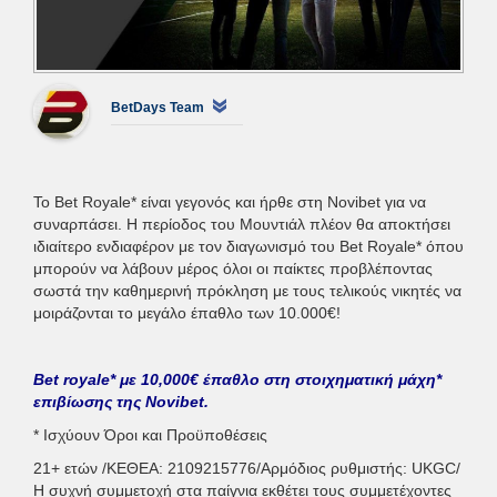
BetDays Team
Το Bet Royale* είναι γεγονός και ήρθε στη Novibet για να
συναρπάσει. Η περίοδος του Μουντιάλ πλέον θα αποκτήσει
ιδιαίτερο ενδιαφέρον με τον διαγωνισμό του Bet Royale* όπου
μπορούν να λάβουν μέρος όλοι οι παίκτες προβλέποντας
σωστά την καθημερινή πρόκληση με τους τελικούς νικητές να
μοιράζονται το μεγάλο έπαθλο των 10.000€!
Bet royale* με 10,000€ έπαθλο στη στοιχηματική μάχη*
επιβίωσης της Novibet.
* Ισχύουν Όροι και Προϋποθέσεις
21+ ετών /ΚΕΘΕΑ: 2109215776/Αρμόδιος ρυθμιστής: UKGC/
Η συχνή συμμετοχή στα παίγνια εκθέτει τους συμμετέχοντες