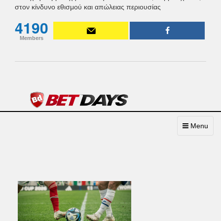
στον κίνδυνο εθισμού και απώλειας περιουσίας
4190
Members
Toggle
Menu
navigation