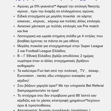
Αγώνες με 0% γκανιότα** Αφορά την επιλογή Νικητής
αγώνα , πριν την έναρξη σε επιλεγμένους αγώνες
Ειδικά στοιχήματα με μεγάλη ποικιλία σε κάρτες
κόκκινες , κίτρινες , κόρνερ και πολλές άλλες επιλογές
Ασιατικό χάντικαπ με πολλές επιλογές και Pre match
και live
Λειτουργική και ωραία στημένη σελίδα με 4 στήλες που
βοηθάει έχοντας τα πάντα σε μια οθόνη
Μεγάλη ποικιλία για στοιχηματισμό στην Super League
2 και Football League Ελλάδος
Β – Γ Εθνική Ελλάδος βγάζει αποδόσεις 2 ημέρες
νωρίτερα όταν οι άλλες στοιχηματικές βγάζουν
αυθημερόν
Τα καλύτερα Fun bet από την πολιτική , TV , όσκαρ ,
Eurovision , ταινίες εδω υπάρχουν ευκαιρίες για
κέρδος!
Σου βάζουν χαμηλά όρια? Με την υπηρεσία Bet Referal
διαπραγματευτείτε τα όρια!
Το στοίχημα σου δεν στραβώνει μετά 88΄λεπτό εαν
κέρδιζες και το χάσεις επιστροφή χρημάτων!*Ισχύουν
όροι & προϋποθέσεις
Απεριόριστες δωρεάν συναλλαγές (αναλήψεις /