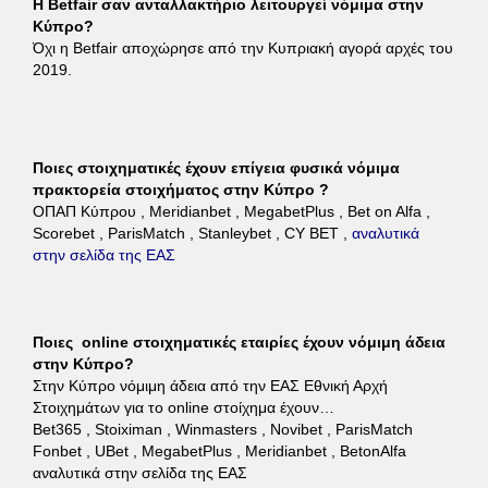
Η Betfair σαν ανταλλακτήριο λειτουργεί νόμιμα στην
Κύπρο?
Όχι η Betfair αποχώρησε από την Κυπριακή αγορά αρχές του
2019.
Ποιες στοιχηματικές έχουν επίγεια φυσικά νόμιμα
πρακτορεία στοιχήματος στην Κύπρο ?
ΟΠΑΠ Κύπρου , Meridianbet , MegabetPlus , Bet on Alfa ,
Scorebet , ParisMatch , Stanleybet , CY BET ,
αναλυτικά
στην σελίδα της ΕΑΣ
Ποιες online στοιχηματικές εταιρίες έχουν νόμιμη άδεια
στην Κύπρο?
Στην Κύπρο νόμιμη άδεια από την
ΕΑΣ Εθνική Αρχή
Στοιχημάτων
για το online στοίχημα έχουν…
Bet365 , Stoiximan , Winmasters , Novibet , ParisMatch
Fonbet , UBet , MegabetPlus , Meridianbet , BetonAlfa
αναλυτικά στην σελίδα της ΕΑΣ