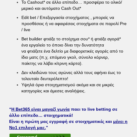
Το Cashout* σε άλλο επίπεδο… προσφέρει το ολικό/
μερικό και αυτόματο Cash Out*
Edit bet / Επεξεργασία στοιχήματος , μπορείς να
προσθέσεις ή να αφαιρέσεις στοιχήματα σε παρολί Pre
/ live
Bet builder φτιάξε το στοίχημα σου* ή φτιάξε αγορά*
ένα εργαλείο το όποιο δίνει την δυνατότητα
να φτιάξετε ένα δελτίο με διαφορετικές αγορές από το
ίδιο ματς (π.χ. επόμενο γκολ, σύνολο κόρνερ,
παίκτης να λάβει κίτρινη κάρτα).
Δεν κλειδώνει τους αγώνες αλλά τους αφήνει έως το
τελευταίο δευτερόλεπτο!
Υψηλά όρια στοιχηματισμού ακόμα και σε μικρές
κατηγορίες και άμεσες αναλήψεις.
“
H Bet365 είναι μαγαζί γωνία
παει το live betting σε
άλλο επίπεδο… στοιχηματικά!
Είναι η πρώτη μας εγγραφή σε στοιχηματικές και
μένει η
Νο1 επιλογή μας.
”