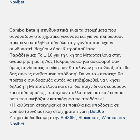
Novibet
Combo bets
ή συνδυαστικά
είναι τα στοιχήματα που
συνδυάζουν στοιχηματικά γεγονότα και για να πληρώσουν,
πρέπει να επαληθευτούν όλα τα γεγονότα που έχουν
συνδυαστεί. *Ισχύουν όροι & προϋποθέσεις
Παράδειγμα:
Το 1.10 για τη νίκη της Μπαρτσελόνα στην
αναμέτρηση με τη Λας Πάλμας σε αφήνει αδιάφορο! Εάν
όμως συνδυάσεις τη νίκη των Καταλανών με το Goal, τότε θα
δεις σαφώς ανεβασμένη απόδοση! Για να το «πιάσεις» θα
πρέπει ο συνδυασμός αυτός να επιβεβαιωθεί, να νικήσει
δηλαδή η Μπαρτσελόνα και στο ίδιο παιχνίδι να σκοράρουν
και οι δύο ομάδες , υπάρχουν πολλά συνδιαστικά / combo
bets που ανεβάζουν κατακόρυφα τις αποδόσεις!
• Η καλύτερη στοιχηματική σε ποικιλία και αποδόσεις σε
Combo (συνδιαστικά) στοιχήματα είναι η
Bet365
Υπηρεσία διαθέσιμη στην
Bet365
,
Stoiximan
,
Winmasters
,
Novibet