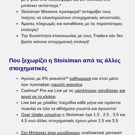
μπάσκετ αντίστοιχα.*
Stoiximan Missions προσφορά* ανταμείβει τους
παίχτες να ολοκληρώσουν στοιχηματικές αποστολές.
Άμεσες πληρωμές και καταθέσεις με τις περισσότερες
επιλογές!
Την δυνατότητα επικοινωνίας με τους Traders εάν δεν
βρείτε κάποια στοιχηματική επιλογή!
Που ξεχωρίζει η Stoiximan από τις άλλες
στοιχηματικές
Αγώνες με 0% γκανιότα**
καθημερινά
και στον μέσο
όρο προσφέρει
χαμηλή γκανιότα
Cashout* Pre και Live με τις
υψηλότερες αποδόσεις και
αργεί να το κλείσει
Live bet με χιλιάδες παιχνίδια κάθε μήνα και τεράστια
ποικιλία σε όλα τα αθλήματα γνωστά και άγνωστα!
Over Under υπερέχει
η Stoiximan έχει 1,5 , 2,5 , 3,5 και
4,5 ενώ άλλες στοιχηματικές έχουν μόνο 2,5 και 3,5
Στο Μπάσκετ είναι μονόδρομος
εναλλακτικά χαντικαπ