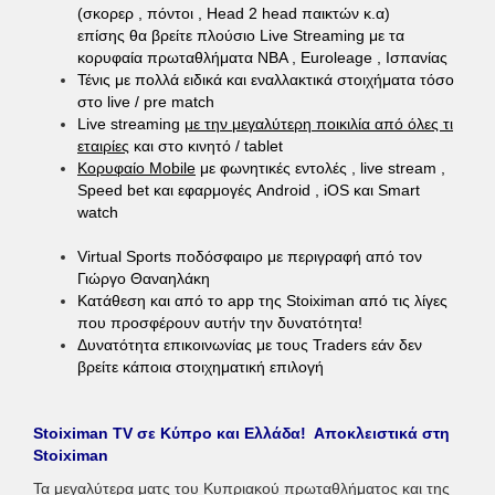
(σκορερ , πόντοι , Head 2 head παικτών κ.α)
επίσης θα βρείτε πλούσιο Live Streaming με τα
κορυφαία πρωταθλήματα ΝΒΑ , Euroleage , Ισπανίας
Τένις με πολλά ειδικά και εναλλακτικά στοιχήματα τόσο
στο live / pre match
Live streaming
με την μεγαλύτερη ποικιλία από όλες τι
εταιρίες
και στο κινητό / tablet
Κορυφαίο Mobile
με φωνητικές εντολές , live stream ,
Speed bet και εφαρμογές Android , iOS και Smart
watch
Virtual Sports ποδόσφαιρο με περιγραφή από τον
Γιώργο Θαναηλάκη
Κατάθεση και από το app της Stoiximan από τις λίγες
που προσφέρουν αυτήν την δυνατότητα!
Δυνατότητα επικοινωνίας με τους Traders εάν δεν
βρείτε κάποια στοιχηματική επιλογή
Stoiximan TV σε Κύπρο και Ελλάδα! Αποκλειστικά στη
Stoiximan
Τα μεγαλύτερα ματς του Κυπριακού πρωταθλήματος και της