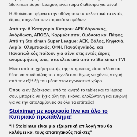
Stoiximan Super League, είναι τώρα διαθέσιμα για σένα!
H Stoiximan, φέρνει στην οθόνη σου αποκλειστικά τα εντός
έδρας παιχνίδια των παρακάτω ομάδων:
Από την Α΄Κατηγορία Κύπρου: ΑΕΚ Λάρνακας,
Ανόρθωση, ΑΠΟΕΛ, Καρμιώτισσα, Ομόνοια και Πάφος
Από τη Stoiximan Super League: ΑΕΚ, Βόλος, Κηφισιά,
Λαμία, Ολυμπιακός, ΟΦΗ, Παναθηναϊκός, και
Παναιτωλικός παίζουν για σένα στις εντός έδρας
αναμετρήσεις τους, αποκλειστικά από το Stoiximan TV!
Μέσα από τη χρήση αυτής της υπηρεσίας, είσαι πλέον σε
θέση να συνδυάζεις το παιχνίδι σου δίχως να χάνεις στιγμή
από την εξέλιξή του μέσα στον αγωνιστικό χώρο.
Όπου κι αν βρίσκεσαι, από το κινητό το tablet και το laptop
σου, μπορείς να έχεις όλη την εικόνα, ολοζώντανη και ευκρινή
για να την απολαμβάνεις σε όλα τα επίπεδα!
Stoiximan με κορυφαίο live και όλο το
Κυπριακό πρωτάθλημα!
“Η Stoiximan είναι μια
εξαιρετική επιλογή
που θα
καλύψει και τους απαιτητικούς παίκτες”