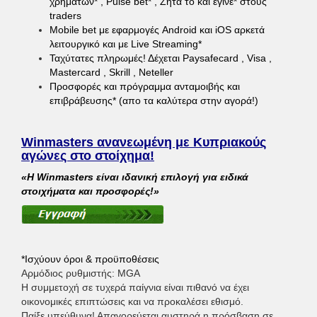
χρημάτων* , Pulse bet* , Ζήτα το και έγινε* στους
traders
Mobile bet με εφαρμογές Android και iOS αρκετά
λειτουργικό και με Live Streaming*
Ταχύτατες πληρωμές! Δέχεται Paysafecard , Visa ,
Mastercard , Skrill , Neteller
Προσφορές και πρόγραμμα ανταμοιβής και
επιβράβευσης* (απο τα καλύτερα στην αγορά!)
Winmasters ανανεωμένη με Κυπριακούς
αγώνες στο στοίχημα!
«H Winmasters είναι ιδανική επιλογή για ειδικά
στοιχήματα και προσφορές!»
*Ισχύουν όροι & προϋποθέσεις
Αρμόδιος ρυθμιστής: MGA
Η συμμετοχή σε τυχερά παίγνια είναι πιθανό να έχει
οικονομικές επιπτώσεις και να προκαλέσει εθισμό.
Παίξε υπεύθυνα! Απαγορεύεται αυστηρά η πρόσβαση σε