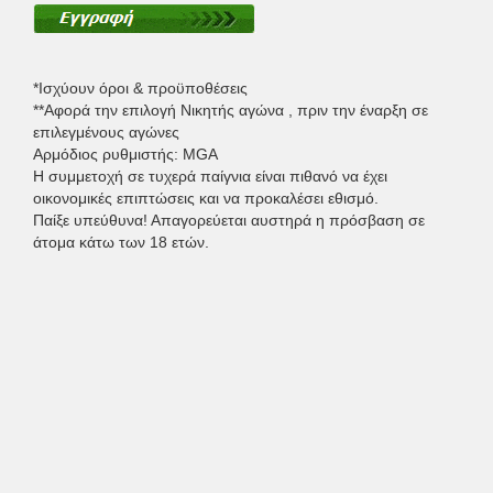
*Ισχύουν όροι & προϋποθέσεις
**Αφορά την επιλογή Νικητής αγώνα , πριν την έναρξη σε
επιλεγμένους αγώνες
Αρμόδιος ρυθμιστής: MGA
Η συμμετοχή σε τυχερά παίγνια είναι πιθανό να έχει
οικονομικές επιπτώσεις και να προκαλέσει εθισμό.
Παίξε υπεύθυνα! Απαγορεύεται αυστηρά η πρόσβαση σε
άτομα κάτω των 18 ετών.