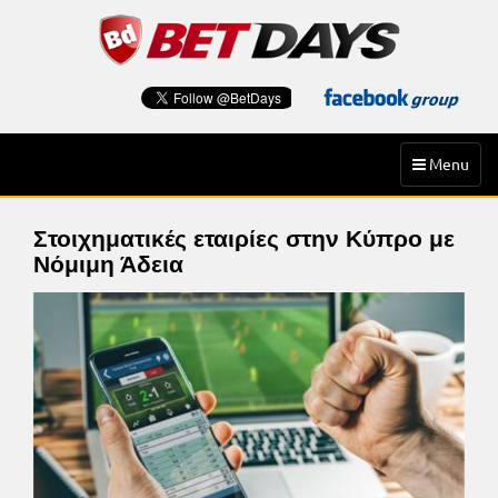
Skip
to
content
Toggle
Menu
navigation
Στοιχηματικές εταιρίες στην Κύπρο με
Νόμιμη Άδεια