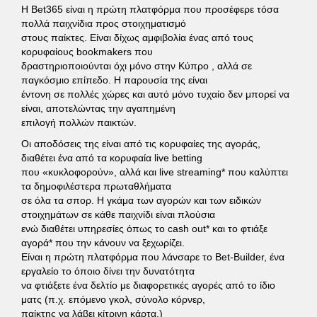
Η Βet365 είναι η πρώτη πλατφόρμα που προσέφερε τόσα
πολλά παιχνίδια προς στοιχηματισμό
στους παίκτες. Είναι δίχως αμφιβολία ένας από τους
κορυφαίους bookmakers που
δραστηριοποιούνται όχι μόνο στην Κύπρο , αλλά σε
παγκόσμιο επίπεδο. Η παρουσία της είναι
έντονη σε πολλές χώρες και αυτό μόνο τυχαίο δεν μπορεί να
είναι, αποτελώντας την αγαπημένη
επιλογή πολλών παικτών.
Οι αποδόσεις της είναι από τις κορυφαίες της αγοράς,
διαθέτει ένα από τα κορυφαία live betting
που «κυκλοφορούν», αλλά και live streaming* που καλύπτει
τα δημοφιλέστερα πρωταθλήματα
σε όλα τα σπορ. Η γκάμα των αγορών και των ειδικών
στοιχημάτων σε κάθε παιχνίδι είναι πλούσια
ενώ διαθέτει υπηρεσίες όπως το cash out* και το φτιάξε
αγορά* που την κάνουν να ξεχωρίζει.
Είναι η πρώτη πλατφόρμα που λάνσαρε το Bet-Builder, ένα
εργαλείο το όποιο δίνει την δυνατότητα
να φτιάξετε ένα δελτίο με διαφορετικές αγορές από το ίδιο
ματς (π.χ. επόμενο γκολ, σύνολο κόρνερ,
παίκτης να λάβει κίτρινη κάρτα.)