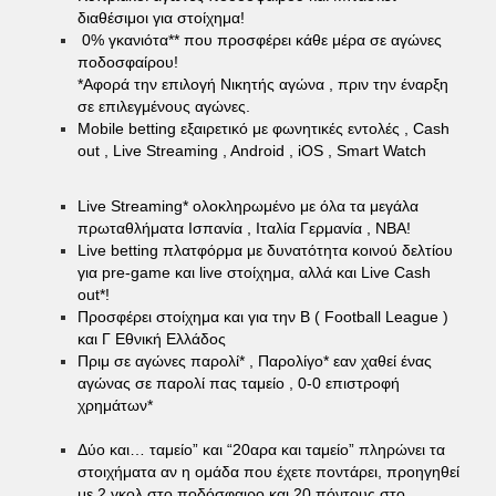
διαθέσιμοι για στοίχημα!
0% γκανιότα** που προσφέρει κάθε μέρα σε αγώνες
ποδοσφαίρου!
*Αφορά την επιλογή Νικητής αγώνα , πριν την έναρξη
σε επιλεγμένους αγώνες.
Mobile betting εξαιρετικό με φωνητικές εντολές , Cash
out , Live Streaming , Android , iOS , Smart Watch
Live Streaming* ολοκληρωμένο με όλα τα μεγάλα
πρωταθλήματα Ισπανία , Ιταλία Γερμανία , NBA!
Live betting πλατφόρμα με δυνατότητα κοινού δελτίου
για pre-game και live στοίχημα, αλλά και Live Cash
out*!
Προσφέρει στοίχημα και για την Β ( Football League )
και Γ Εθνική Ελλάδος
Πριμ σε αγώνες παρολί* , Παρολίγο* εαν χαθεί ένας
αγώνας σε παρολί πας ταμείο , 0-0 επιστροφή
χρημάτων*
Δύο και… ταμείο” και “20αρα και ταμείο” πληρώνει τα
στοιχήματα αν η ομάδα που έχετε ποντάρει, προηγηθεί
με 2 γκολ στο ποδόσφαιρο και 20 πόντους στο