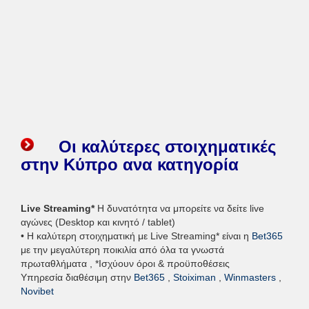
Οι καλύτερες στοιχηματικές
στην Κύπρο ανα κατηγορία
Live Streaming*
Η δυνατότητα να μπορείτε να δείτε live
αγώνες (Desktop και κινητό / tablet)
• Η καλύτερη στοιχηματική με Live Streaming* είναι η
Bet365
με την μεγαλύτερη ποικιλία από όλα τα γνωστά
πρωταθλήματα , *Ισχύουν όροι & προϋποθέσεις
Υπηρεσία διαθέσιμη στην
Bet365
,
Stoiximan
,
Winmasters
,
Novibet