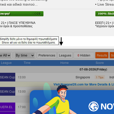
τικά και ειδικά παντού...
• Live Stre
| 21+ | ΠΑΙΞΕ ΥΠΕΥΘΥΝΑ
ΕΕΕΠ | 21+ 
υν όροι & προϋποθέσεις
*Ισχύουν όρο