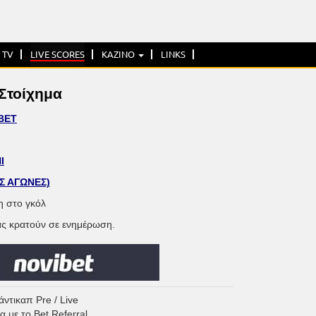
ip
ntent
TV
LIVE SCORES
ΚΑΖΙΝΟ
LINKS
 Στοίχημα
BET
Ι
Σ ΑΓΩΝΕΣ)
η στο γκόλ
μας κρατούν σε ενημέρωση.
άντικαπ Pre / Live
α με το Bet Referral