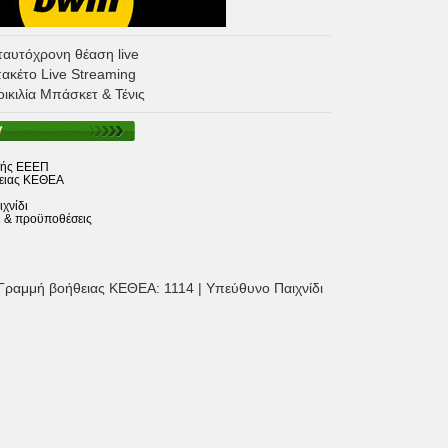
 ταυτόχρονη θέαση live
πακέτο Live Streaming
ικιλία Μπάσκετ & Τένις
τής ΕΕΕΠ
ειας ΚΕΘΕΑ
χνίδι
ι & προϋποθέσεις
 Γραμμή βοήθειας ΚΕΘΕΑ: 1114 | Υπεύθυνο Παιχνίδι