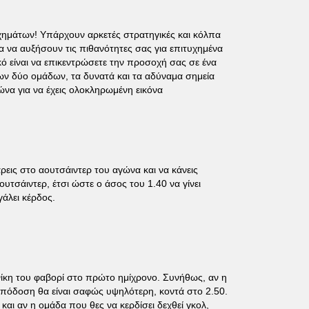
οιχημάτων! Υπάρχουν αρκετές στρατηγικές και κόλπα
α να αυξήσουν τις πιθανότητες σας για επιτυχημένα
κό είναι να επικεντρώσετε την προσοχή σας σε ένα
των δύο ομάδων, τα δυνατά και τα αδύναμα σημεία
ώνα για να έχεις ολοκληρωμένη εικόνα
άρεις στο αουτσάιντερ του αγώνα και να κάνεις
υτσάιντερ, έτσι ώστε ο άσος του 1.40 να γίνει
γάλει κέρδος.
 νίκη του φαβορί στο πρώτο ημίχρονο. Συνήθως, αν η
η απόδοση θα είναι σαφώς υψηλότερη, κοντά στο 2.50.
 και αν η ομάδα που θες να κερδίσει δεχθεί γκολ,