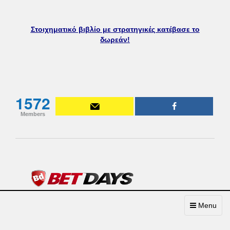
Στοιχηματικό βιβλίο με στρατηγικές κατέβασε το
δωρεάν!
1572
Members
Toggle
Menu
navigation