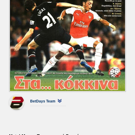
BetDays Team