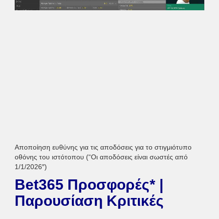
Αποποίηση ευθύνης για τις αποδόσεις για το στιγμιότυπο
οθόνης του ιστότοπου (“Οι αποδόσεις είναι σωστές από
1/1/2026″)
Bet365 Προσφορές* |
Παρουσίαση Κριτικές