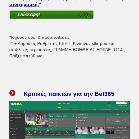
στοιχηματική.
”
*Ισχύουν όροι & προϋποθέσεις
21+ Αρμόδιος Ρυθμιστής ΕΕΕΠ, Κίνδυνος εθισμού και
απώλειας περιουσίας, ΓΡΑΜΜΗ ΒΟΗΘΕΙΑΣ EOPAE: 1114 ,
Παίξτε Υπεύθυνα.
Κριτικές παικτών για την Bet365