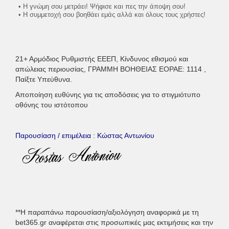
• Η γνώμη σου μετράει! Ψήφισε και πες την άποψη σου!
• Η συμμετοχή σου βοηθάει εμάς αλλά και όλους τους χρήστες!
21+ Αρμόδιος Ρυθμιστής ΕΕΕΠ, Κίνδυνος εθισμού και
απώλειας περιουσίας, ΓΡΑΜΜΗ ΒΟΗΘΕΙΑΣ EOPAE: 1114 ,
Παίξτε Υπεύθυνα.
Αποποίηση ευθύνης για τις αποδόσεις για το στιγμιότυπο
οθόνης του ιστότοπου
Παρουσίαση / επιμέλεια
:
Κώστας Αντωνίου
**H παραπάνω παρουσίαση/αξιολόγηση αναφορικά με τη
bet365.gr αναφέρεται στις προσωπικές μας εκτιμήσεις και την