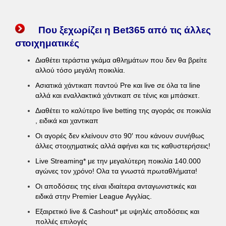
Που ξεχωρίζει η Bet365 από τις άλλες
στοιχηματικές
Διαθέτει τεράστια γκάμα αθλημάτων που δεν θα βρείτε
αλλού τόσο μεγάλη ποικιλία.
Ασιατικά χάντικαπ παντού Pre και live σε όλα τα line
αλλά και εναλλακτικά χάντικαπ σε τένις και μπάσκετ.
Διαθέτει το καλύτερο live betting της αγοράς σε ποικιλία
, ειδικά και χαντικαπ
Οι αγορές δεν κλείνουν στο 90′ που κάνουν συνήθως
άλλες στοιχηματικές αλλά αφήνει και τις καθυστερήσεις!
Live Streaming* με την μεγαλύτερη ποικιλία 140.000
αγώνες τον χρόνο! Ολα τα γνωστά πρωταθλήματα!
Οι αποδόσεις της είναι ιδιαίτερα ανταγωνιστικές και
ειδικά στην Premier League Αγγλίας.
Εξαιρετικό live & Cashout* με υψηλές αποδόσεις και
πολλές επιλογές