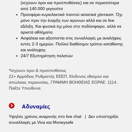
(ισχύουν όροι και προϋποθέσεις) και σε περισσότερα
από 140.000 γεγονότα
Προσφέρει κυριολεκτικά παντού ασιατικά χάντικαπ. Όχι
μόνο πριν την έναρξη των αγώνων αλλά και σε live
εξέλιξη. Και φυσικά όχι μόνο στο ποδόσφαιρο, αλλά σε
αρκετά αθλήματα.
Ασφάλεια και αξιοπιστία στις συναλλαγές με αναλήψεις
εντός 2-3 ημερών. Πολλοί διαθέσιμοι τρόποι κατάθεσης
και ανάληψης
24/7 Εξυπηρέτηση πελατών
*Ισχύουν όροι & προϋποθέσεις
21+ Αρμόδιος Ρυθμιστής ΕΕΕΠ, Κίνδυνος εθισμού και
απώλειας περιουσίας, ΓΡΑΜΜΗ ΒΟΗΘΕΙΑΣ EOPAE: 1114 ,
Παίξτε Υπεύθυνα.
Αδυναμίες
Υψηλός χρόνος αναμονής στο live chat | Δεν υποστηρίζει
συναλλαγές με Viva και Moneysafe